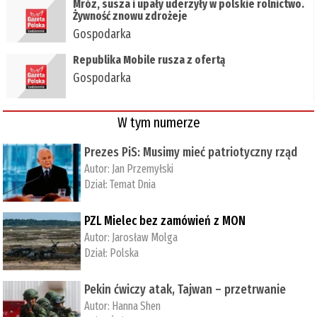
Mróz, susza i upały uderzyły w polskie rolnictwo.
Żywność znowu zdrożeje
Gospodarka
Republika Mobile rusza z ofertą
Gospodarka
W tym numerze
Prezes PiS: Musimy mieć patriotyczny rząd
Autor:
Jan Przemyłski
Dział:
Temat Dnia
PZL Mielec bez zamówień z MON
Autor:
Jarosław Molga
Dział:
Polska
Pekin ćwiczy atak, Tajwan – przetrwanie
Autor:
­Hanna Shen