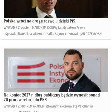
Polska wróci na drogę rozwoju dzięki PiS
WYWIAD \ Z posłem MARCINEM OCIEPĄ, kandydatem Prawa
i Sprawiedliwości na wicemarszałka Sejmu, rozmawia JAN PRZEMYŁSKI
Na koniec 2027 r. dług publiczny będzie wynosił ponad
70 proc. w relacji do PKB
WYWIAD \ Z PIOTREM ARAKIEM, głównym ekonomistą VeloBanku,