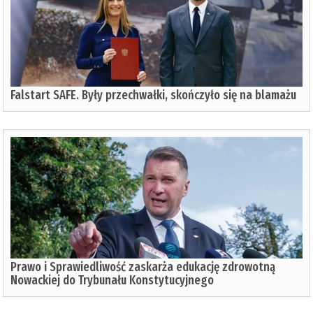
Falstart SAFE. Były przechwałki, skończyło się na blamażu
Prawo i Sprawiedliwość zaskarża edukację zdrowotną
Nowackiej do Trybunału Konstytucyjnego