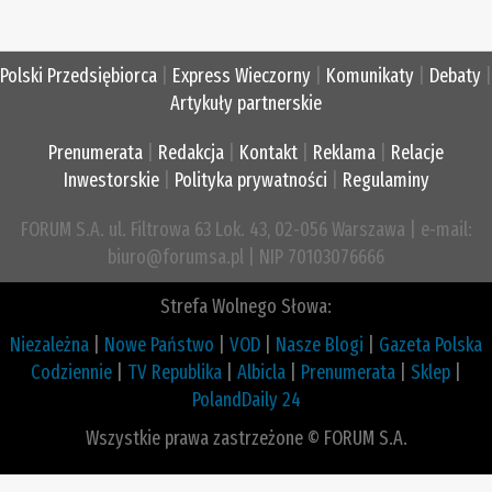
Polski Przedsiębiorca
|
Express Wieczorny
|
Komunikaty
|
Debaty
|
Artykuły partnerskie
Prenumerata
|
Redakcja
|
Kontakt
|
Reklama
|
Relacje
Inwestorskie
|
Polityka prywatności
|
Regulaminy
FORUM S.A. ul. Filtrowa 63 Lok. 43, 02-056 Warszawa | e-mail:
biuro@forumsa.pl | NIP 70103076666
Strefa Wolnego Słowa:
Niezależna
|
Nowe Państwo
|
VOD
|
Nasze Blogi
|
Gazeta Polska
Codziennie
|
TV Republika
|
Albicla
|
Prenumerata
|
Sklep
|
PolandDaily 24
Wszystkie prawa zastrzeżone © FORUM S.A.