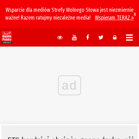
Wsparcie dla mediów Strefy Wolnego Słowa jest niezmiernie
x
ważne! Razem ratujmy niezależne media!
Wspieram TERAZ »
ad