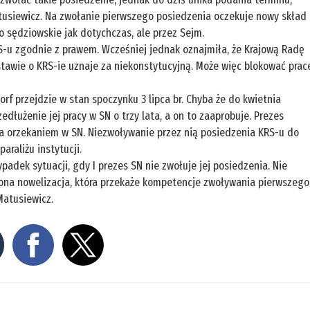
tusiewicz. Na zwołanie pierwszego posiedzenia oczekuje nowy skład
o sędziowskie jak dotychczas, ale przez Sejm.
RS-u zgodnie z prawem. Wcześniej jednak oznajmiła, że Krajową Radę
tawie o KRS-ie uznaje za niekonstytucyjną. Może więc blokować prac
f przejdzie w stan spoczynku 3 lipca br. Chyba że do kwietnia
dłużenie jej pracy w SN o trzy lata, a on to zaaprobuje. Prezes
na orzekaniem w SN. Niezwoływanie przez nią posiedzenia KRS-u do
araliżu instytucji.
adek sytuacji, gdy I prezes SN nie zwołuje jej posiedzenia. Nie
lona nowelizacja, która przekaże kompetencje zwoływania pierwszego
atusiewicz.