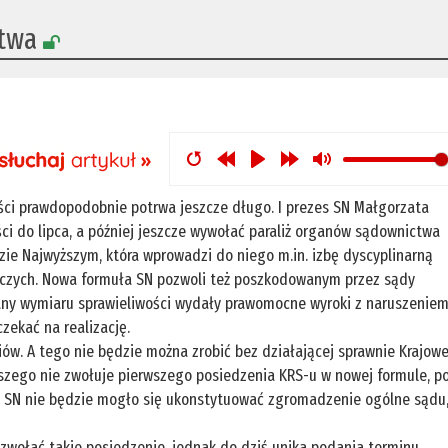
ctwa
ci prawdopodobnie potrwa jeszcze długo. I prezes SN Małgorzata
i do lipca, a później jeszcze wywołać paraliż organów sądownictwa
ie Najwyższym, która wprowadzi do niego m.in. izbę dyscyplinarną
niczych. Nowa formuła SN pozwoli też poszkodowanym przez sądy
any wymiaru sprawieliwości wydały prawomocne wyroki z naruszenie
zekać na realizację.
ów. A tego nie będzie można zrobić bez działającej sprawnie Krajowe
szego nie zwołuje pierwszego posiedzenia KRS-u w nowej formule, p
w SN nie będzie mogło się ukonstytuować zgromadzenie ogólne sądu
zwołać takie posiedzenie, jednak do dziś unika podania terminu,