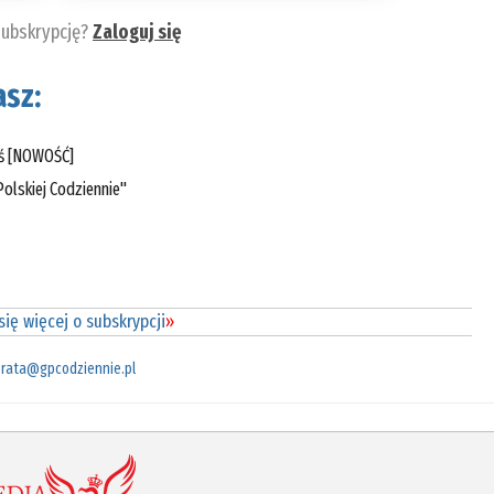
subskrypcję?
Zaloguj się
sz:
eś [NOWOŚĆ]
olskiej Codziennie"
ię więcej o subskrypcji
»
rata@gpcodziennie.pl