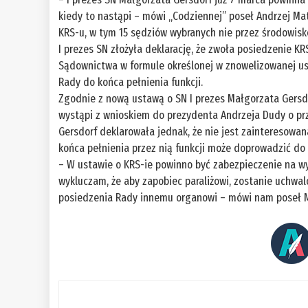
kiedy to nastąpi – mówi „Codziennej” poseł Andrzej Ma
KRS-u, w tym 15 sędziów wybranych nie przez środowisk
I prezes SN złożyła deklarację, że zwoła posiedzenie K
Sądownictwa w formule określonej w znowelizowanej us
Rady do końca pełnienia funkcji.
Zgodnie z nową ustawą o SN I prezes Małgorzata Gersdor
wystąpi z wnioskiem do prezydenta Andrzeja Dudy o prze
Gersdorf deklarowała jednak, że nie jest zainteresowa
końca pełnienia przez nią funkcji może doprowadzić do p
– W ustawie o KRS-ie powinno być zabezpieczenie na wyp
wykluczam, że aby zapobiec paraliżowi, zostanie uchwa
posiedzenia Rady innemu organowi – mówi nam poseł M