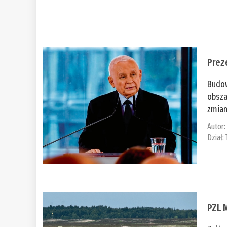
Prez
Budow
obsza
zmian
Autor
Dział:
PZL 