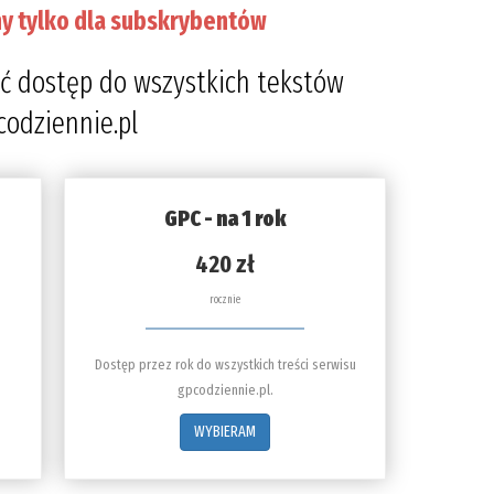
y tylko dla subskrybentów
ć dostęp do wszystkich tekstów
codziennie.pl
GPC - na 1 rok
420 zł
rocznie
Dostęp przez rok do wszystkich treści serwisu
gpcodziennie.pl.
WYBIERAM