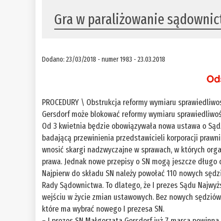
​Gra w paraliżowanie sądowni
Dodano: 23/03/2018 - numer 1983 - 23.03.2018
PROCEDURY \ Obstrukcja reformy wymiaru sprawiedliwoś
Gersdorf może blokować reformy wymiaru sprawiedliwośc
Od 3 kwietnia będzie obowiązywała nowa ustawa o Sądz
badającą przewinienia przedstawicieli korporacji praw
wnosić skargi nadzwyczajne w sprawach, w których org
prawa. Jednak nowe przepisy o SN mogą jeszcze długo c
Najpierw do składu SN należy powołać 110 nowych sędzi
Rady Sądownictwa. To dlatego, że I prezes Sądu Najwyż
wejściu w życie zmian ustawowych. Bez nowych sędzió
które ma wybrać nowego I prezesa SN.
– I prezes SN Małgorzata Gersdorf już 7 marca powinna 