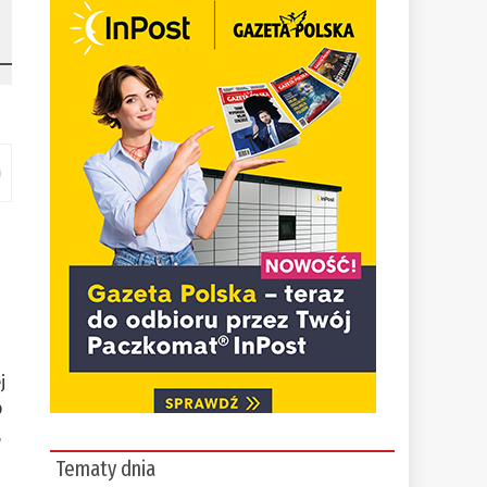
m
j
o
,
Tematy dnia