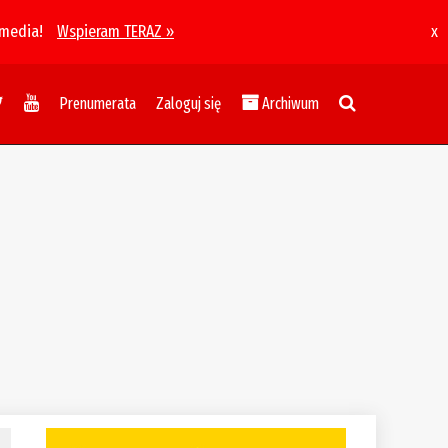
 media!
Wspieram TERAZ »
x
Prenumerata
Zaloguj się
Archiwum