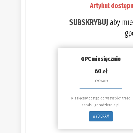
Artykuł dostępn
SUBSKRYBUJ
aby mie
gp
GPC miesięcznie
60 zł
miesięcznie
Miesięczny dostęp do wszystkich treści
serwisu gpcodziennie.pl.
WYBIERAM