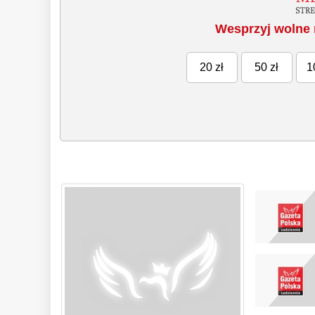
Wesprzyj wolne 
20 zł
50 zł
1