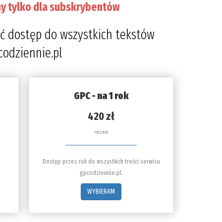
y tylko dla subskrybentów
ć dostęp do wszystkich tekstów
codziennie.pl
GPC - na 1 rok
420 zł
rocznie
Dostęp przez rok do wszystkich treści serwisu
gpcodziennie.pl.
WYBIERAM