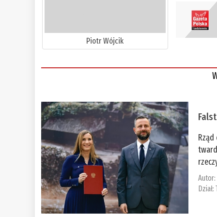
Piotr Wójcik
W
Fals
Rząd 
tward
rzecz
Autor
Dział: