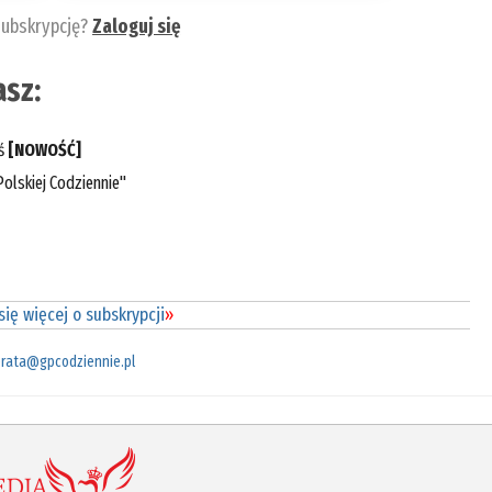
subskrypcję?
Zaloguj się
sz:
eś
[NOWOŚĆ]
olskiej Codziennie"
ię więcej o subskrypcji
»
rata@gpcodziennie.pl