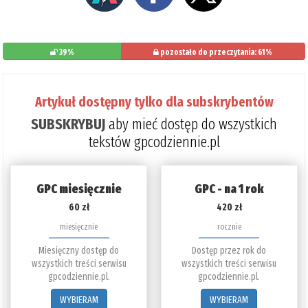
39%
pozostało do przeczytania: 61%
Artykuł dostępny tylko dla subskrybentów
SUBSKRYBUJ
aby mieć dostęp do wszystkich
tekstów gpcodziennie.pl
GPC miesięcznie
GPC - na 1 rok
60 zł
420 zł
miesięcznie
rocznie
Miesięczny dostęp do
Dostęp przez rok do
wszystkich treści serwisu
wszystkich treści serwisu
gpcodziennie.pl.
gpcodziennie.pl.
WYBIERAM
WYBIERAM