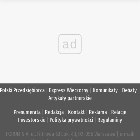
ad
Polski Przedsiębiorca
|
Express Wieczorny
|
Komunikaty
|
Debaty
|
Artykuły partnerskie
Prenumerata
|
Redakcja
|
Kontakt
|
Reklama
|
Relacje
Inwestorskie
|
Polityka prywatności
|
Regulaminy
FORUM S.A. ul. Filtrowa 63 Lok. 43, 02-056 Warszawa | e-mail: