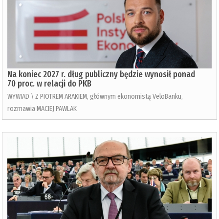
Na koniec 2027 r. dług publiczny będzie wynosił ponad
70 proc. w relacji do PKB
WYWIAD \ Z PIOTREM ARAKIEM, głównym ekonomistą VeloBanku,
rozmawia MACIEJ PAWLAK