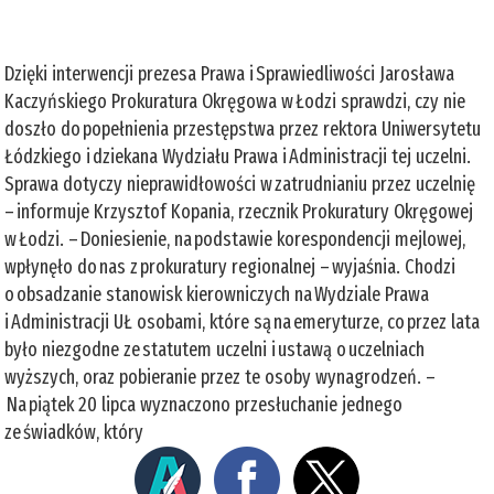
Dzięki interwencji prezesa Prawa i Sprawiedliwości Jarosława
Kaczyńskiego Prokuratura Okręgowa w Łodzi sprawdzi, czy nie
doszło do popełnienia przestępstwa przez rektora Uniwersytetu
Łódzkiego i dziekana Wydziału Prawa i Administracji tej uczelni.
Sprawa dotyczy nieprawidłowości w zatrudnianiu przez uczelnię
– informuje Krzysztof Kopania, rzecznik Prokuratury Okręgowej
w Łodzi. – Doniesienie, na podstawie korespondencji mejlowej,
wpłynęło do nas z prokuratury regionalnej – wyjaśnia. Chodzi
o obsadzanie stanowisk kierowniczych na Wydziale Prawa
i Administracji UŁ osobami, które są na emeryturze, co przez lata
było niezgodne ze statutem uczelni i ustawą o uczelniach
wyższych, oraz pobieranie przez te osoby wynagrodzeń. –
Na piątek 20 lipca wyznaczono przesłuchanie jednego
ze świadków, który