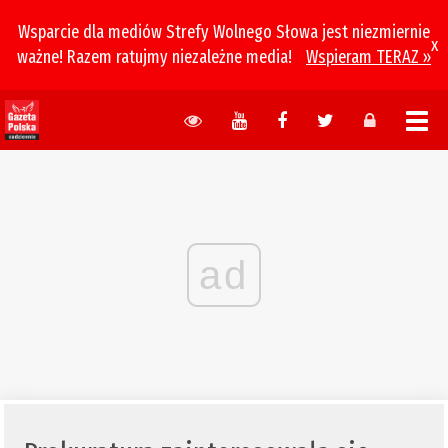
Wsparcie dla mediów Strefy Wolnego Słowa jest niezmiernie
x
ważne! Razem ratujmy niezależne media!
Wspieram TERAZ »
ad