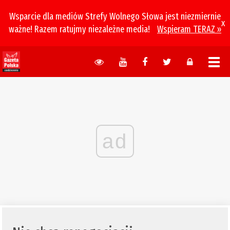
Wsparcie dla mediów Strefy Wolnego Słowa jest niezmiernie
x
ważne! Razem ratujmy niezależne media!
Wspieram TERAZ »
ad