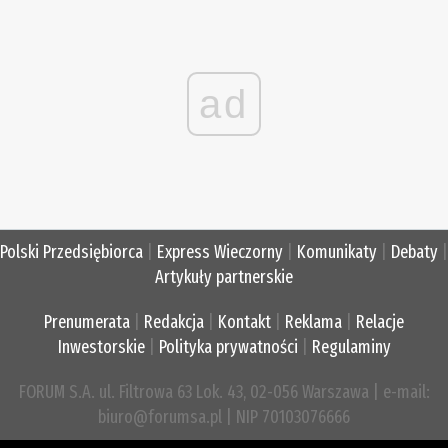
ad
Polski Przedsiębiorca
|
Express Wieczorny
|
Komunikaty
|
Debaty
|
Artykuły partnerskie
Prenumerata
|
Redakcja
|
Kontakt
|
Reklama
|
Relacje
Inwestorskie
|
Polityka prywatności
|
Regulaminy
FORUM S.A. ul. Filtrowa 63 Lok. 43, 02-056 Warszawa | e-mail:
biuro@forumsa.pl | NIP 70103076666