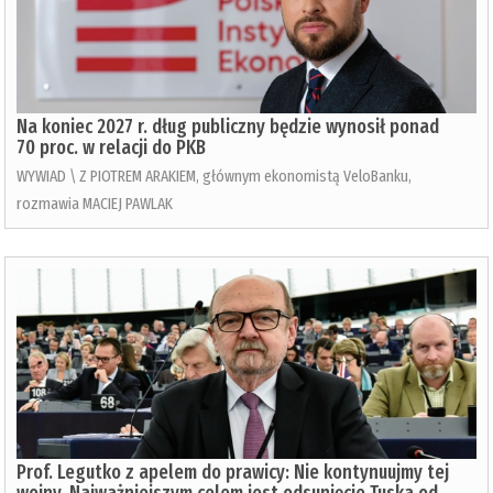
Na koniec 2027 r. dług publiczny będzie wynosił ponad
70 proc. w relacji do PKB
WYWIAD \ Z PIOTREM ARAKIEM, głównym ekonomistą VeloBanku,
rozmawia MACIEJ PAWLAK
Prof. Legutko z apelem do prawicy: Nie kontynuujmy tej