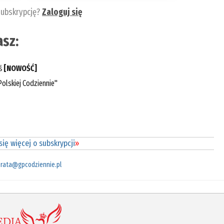
subskrypcję?
Zaloguj się
sz:
eś
[NOWOŚĆ]
olskiej Codziennie"
ię więcej o subskrypcji
»
rata@gpcodziennie.pl