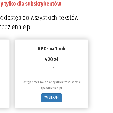
y tylko dla subskrybentów
ć dostęp do wszystkich tekstów
codziennie.pl
GPC - na 1 rok
420 zł
rocznie
Dostęp przez rok do wszystkich treści serwisu
gpcodziennie.pl.
WYBIERAM