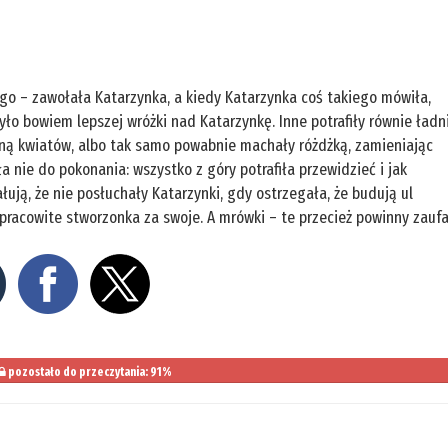
ego – zawołała Katarzynka, a kiedy Katarzynka coś takiego mówiła,
było bowiem lepszej wróżki nad Katarzynkę. Inne potrafiły równie ładn
ełną kwiatów, albo tak samo powabnie machały różdżką, zamieniając
a nie do pokonania: wszystko z góry potrafiła przewidzieć i jak
ałują, że nie posłuchały Katarzynki, gdy ostrzegała, że budują ul
te pracowite stworzonka za swoje. A mrówki – te przecież powinny zauf
pozostało do przeczytania: 91%