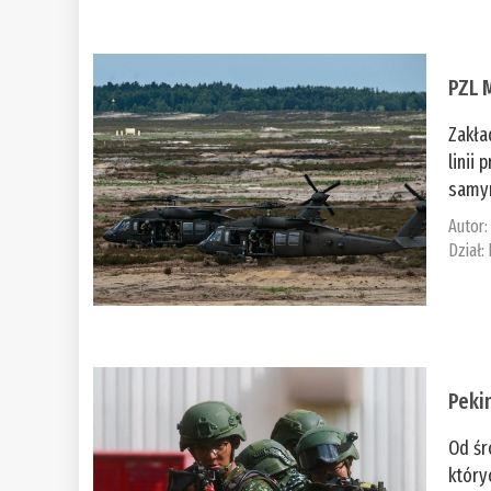
PZL 
Zakła
linii
samym
Autor
Dział:
Peki
Od śr
który