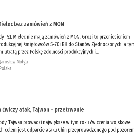
Mielec bez zamówień z MON
dy PZL Mielec nie mają zamówień z MON. Grozi to przeniesieniem
 produkcyjnej śmigłowców S-70i BH do Stanów Zjednoczonych, a ty
 utratą przez Polskę zdolności produkcyjnych i...
:
Jarosław Molga
Polska
n ćwiczy atak, Tajwan – przetrwanie
ody Tajwan prowadzi największe w tym roku ćwiczenia wojskowe,
ch celem jest odparcie ataku Chin przeprowadzonego pod pozore