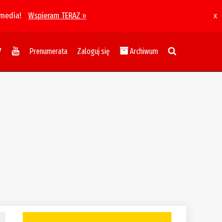
 media!
Wspieram TERAZ »
x
Prenumerata
Zaloguj się
Archiwum