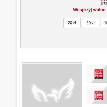
Wesprzyj wolne 
20 zł
50 zł
1