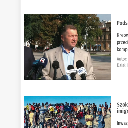
Pods
Kreow
przec
kompl
Autor
Dział:
Szok
imig
Inwaz