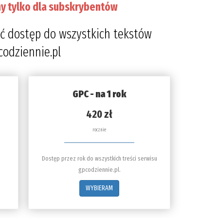
y tylko dla subskrybentów
ć dostęp do wszystkich tekstów
codziennie.pl
GPC - na 1 rok
420 zł
rocznie
Dostęp przez rok do wszystkich treści serwisu
gpcodziennie.pl.
WYBIERAM