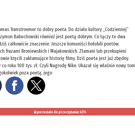
mas Transtroemer to dobry poeta. Do działu kultury „Codziennej”
 Szymon Babuchowski również jest poetą dobrym. Co łączy te dwa
 dziś całkowicie znaczenie. Jeszcze komuniści hołubili poetów.
h frazami Broniewskich i Majakowskich. Złamani lub przekupieni
wie kręcili zakłamujące historię filmy. Dziś poeta jest już zbędny.
 co roku 100 tys. zł. Czyli Nagrodę Nike. Ukazał się właśnie nowy to
gokolwiek poza poetą, jego
pozostało do przeczytania: 63%