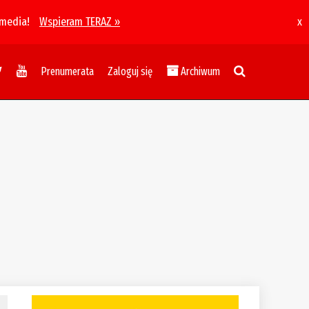
 media!
Wspieram TERAZ »
x
Prenumerata
Zaloguj się
Archiwum