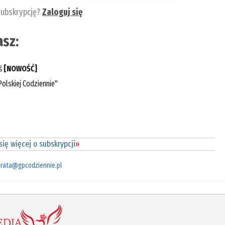
subskrypcję?
Zaloguj się
sz:
eś
[NOWOŚĆ]
olskiej Codziennie"
ię więcej o subskrypcji
»
rata@gpcodziennie.pl