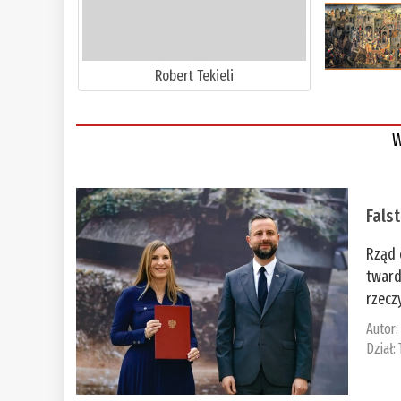
Robert Tekieli
W
Fals
Rząd 
tward
rzecz
Autor
Dział: