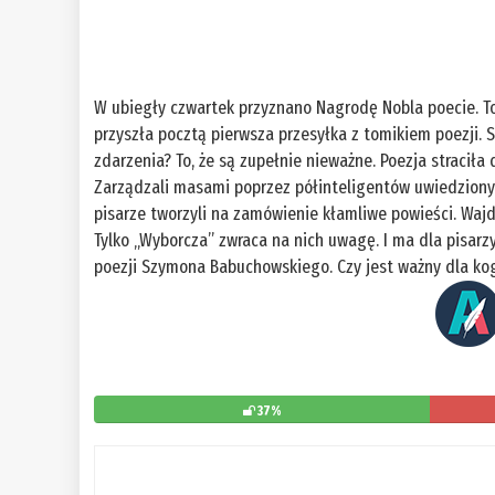
W ubiegły czwartek przyznano Nagrodę Nobla poecie. To
przyszła pocztą pierwsza przesyłka z tomikiem poezji.
zdarzenia? To, że są zupełnie nieważne. Poezja straciła
Zarządzali masami poprzez półinteligentów uwiedzionyc
pisarze tworzyli na zamówienie kłamliwe powieści. Wajdo
Tylko „Wyborcza” zwraca na nich uwagę. I ma dla pisarzy
poezji Szymona Babuchowskiego. Czy jest ważny dla ko
37%