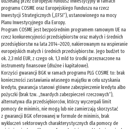
udzielaną przez Europejski Fundusz Inwestycyjny w ramach
programu COSME oraz Europejskiego Funduszu na rzecz
Inwestycji Strategicznych („EFSI”), ustanowionego na mocy
Planu Inwestycyjnego dla Europy.
Program COSME jest bezpośrednim programem ramowym UE na
rzecz konkurencyjności przedsiębiorstw oraz małych i średnich
przedsiębiorstw na lata 2014–2020, nakierowanym na wspieranie
europejskich małych i średnich przedsiębiorstw. Jego budżet to
ok. 2,3 mld EUR, z czego ok. 1,3 mld to środki przeznaczone na
instrumenty finansowe (dłużne i kapitałowe).
Korzyści gwarancji BGK w ramach programu PLG COSME to: brak
konieczności zastawiania własnego majątku w celu uzyskania
kredytu, gwarancja stanowi główne zabezpieczenie kredytu albo
pożyczki (brak tzw. „twardych zabezpieczeń rzeczowych”),
alternatywa dla przedsiębiorców, którzy wyczerpali limit
pomocy de minimis, nie mogą lub nie zamierzają skorzystać
z gwarancji BGK oferowanej w formule de minimis, brak
wykluczeń sektorowych charakterystycznych dla pomocy de