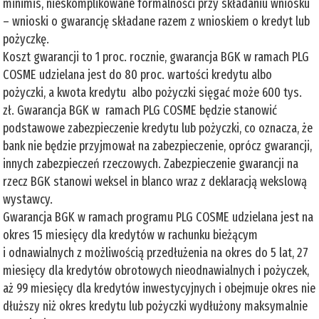
minimis, nieskomplikowane formalności przy składaniu wniosku
– wnioski o gwarancję składane razem z wnioskiem o kredyt lub
pożyczkę.
Koszt gwarancji to 1 proc. rocznie, gwarancja BGK w ramach PLG
COSME udzielana jest do 80 proc. wartości kredytu albo
pożyczki, a kwota kredytu albo pożyczki sięgać może 600 tys.
zł. Gwarancja BGK w ramach PLG COSME będzie stanowić
podstawowe zabezpieczenie kredytu lub pożyczki, co oznacza, że
bank nie będzie przyjmował na zabezpieczenie, oprócz gwarancji,
innych zabezpieczeń rzeczowych. Zabezpieczenie gwarancji na
rzecz BGK stanowi weksel in blanco wraz z deklaracją wekslową
wystawcy.
Gwarancja BGK w ramach programu PLG COSME udzielana jest na
okres 15 miesięcy dla kredytów w rachunku bieżącym
i odnawialnych z możliwością przedłużenia na okres do 5 lat, 27
miesięcy dla kredytów obrotowych nieodnawialnych i pożyczek,
aż 99 miesięcy dla kredytów inwestycyjnych i obejmuje okres nie
dłuższy niż okres kredytu lub pożyczki wydłużony maksymalnie