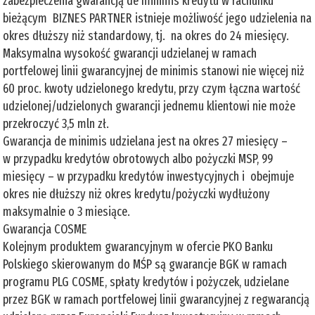
zabezpieczenia gwarancją de minimis kredytu w rachunku
bieżącym BIZNES PARTNER istnieje możliwość jego udzielenia na
okres dłuższy niż standardowy, tj. na okres do 24 miesięcy.
Maksymalna wysokość gwarancji udzielanej w ramach
portfelowej linii gwarancyjnej de minimis stanowi nie więcej niż
60 proc. kwoty udzielonego kredytu, przy czym łączna wartość
udzielonej/udzielonych gwarancji jednemu klientowi nie może
przekroczyć 3,5 mln zł.
Gwarancja de minimis udzielana jest na okres 27 miesięcy –
w przypadku kredytów obrotowych albo pożyczki MSP, 99
miesięcy – w przypadku kredytów inwestycyjnych i obejmuje
okres nie dłuższy niż okres kredytu/pożyczki wydłużony
maksymalnie o 3 miesiące.
Gwarancja COSME
Kolejnym produktem gwarancyjnym w ofercie PKO Banku
Polskiego skierowanym do MŚP są gwarancje BGK w ramach
programu PLG COSME, spłaty kredytów i pożyczek, udzielane
przez BGK w ramach portfelowej linii gwarancyjnej z regwarancją