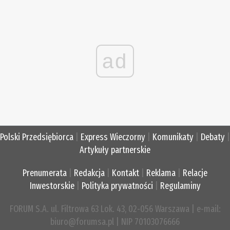
ad
Polski Przedsiębiorca
|
Express Wieczorny
|
Komunikaty
|
Debaty
|
Artykuły partnerskie
Prenumerata
|
Redakcja
|
Kontakt
|
Reklama
|
Relacje
Inwestorskie
|
Polityka prywatności
|
Regulaminy
FORUM S.A. ul. Filtrowa 63 Lok. 43, 02-056 Warszawa | e-mail:
biuro@forumsa.pl | NIP 70103076666