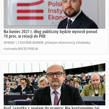
Na koniec 2027 r. dług publiczny będzie wynosił ponad
70 proc. w relacji do PKB
WYWIAD \ Z PIOTREM ARAKIEM, głównym ekonomistą VeloBanku,
rozmawia MACIEJ PAWLAK
Prof. Legutko z apelem do prawicy: Nie kontynuujmy tej