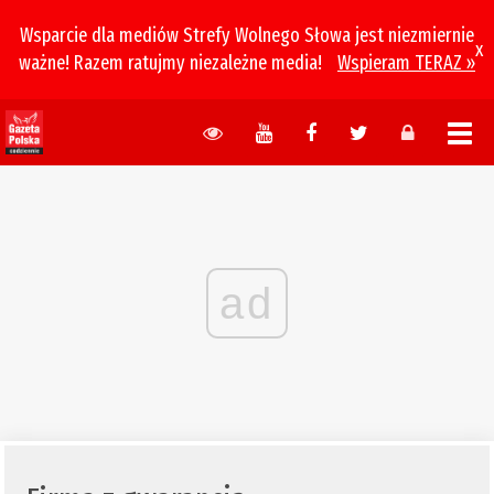
Wsparcie dla mediów Strefy Wolnego Słowa jest niezmiernie
x
ważne! Razem ratujmy niezależne media!
Wspieram TERAZ »
ad