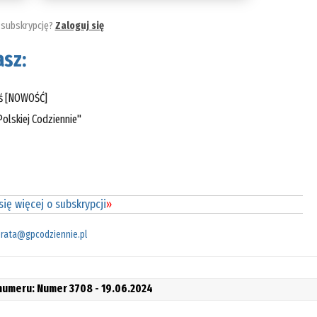
 subskrypcję?
Zaloguj się
sz:
eś [NOWOŚĆ]
olskiej Codziennie"
ię więcej o subskrypcji
»
rata@gpcodziennie.pl
 numeru: Numer 3708 - 19.06.2024