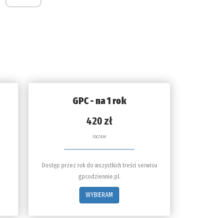
GPC - na 1 rok
420 zł
rocznie
Dostęp przez rok do wszystkich treści serwisu
gpcodziennie.pl.
WYBIERAM