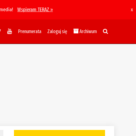
 media!
Wspieram TERAZ »
x
Prenumerata
Zaloguj się
Archiwum