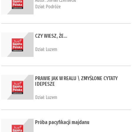
Autor:
Stefan Czerniecki
Dział:
Podróże
CZY WIESZ, ŻE…
Dział:
Luzem
PRAWIE JAK W REALU \ ZMYŚLONE CYTATY
I DEPESZE
Dział:
Luzem
Próba pacyfikacji majdanu