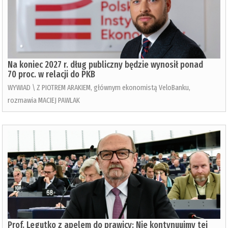
Na koniec 2027 r. dług publiczny będzie wynosił ponad
70 proc. w relacji do PKB
WYWIAD \ Z PIOTREM ARAKIEM, głównym ekonomistą VeloBanku,
rozmawia MACIEJ PAWLAK
Prof. Legutko z apelem do prawicy: Nie kontynuujmy tej