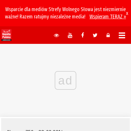
Wsparcie dla mediów Strefy Wolnego Słowa jest niezmiernie
x
ważne! Razem ratujmy niezależne media!
Wspieram TERAZ »
ad