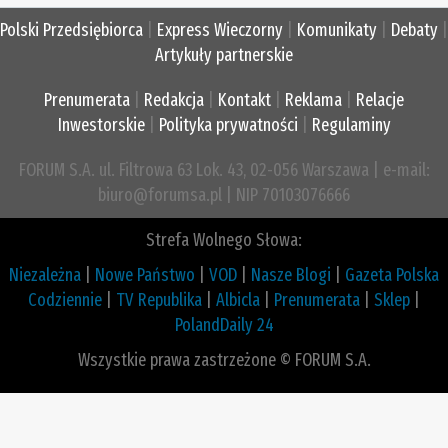
Polski Przedsiębiorca
|
Express Wieczorny
|
Komunikaty
|
Debaty
|
Artykuły partnerskie
Prenumerata
|
Redakcja
|
Kontakt
|
Reklama
|
Relacje
Inwestorskie
|
Polityka prywatności
|
Regulaminy
FORUM S.A. ul. Filtrowa 63 Lok. 43, 02-056 Warszawa | e-mail:
biuro@forumsa.pl | NIP 70103076666
Strefa Wolnego Słowa:
Niezależna
|
Nowe Państwo
|
VOD
|
Nasze Blogi
|
Gazeta Polska
Codziennie
|
TV Republika
|
Albicla
|
Prenumerata
|
Sklep
|
PolandDaily 24
Wszystkie prawa zastrzeżone © FORUM S.A.