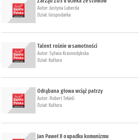
Zarząd ZUS u ucieka ze stołków
Autor:
Justyna Luberda
Dział:
Gospodarka
Talent rośnie w samotności
Autor:
Sylwia Krasnodębska
Dział:
Kultura
Odrąbana głowa wciąż patrzy
Autor:
Robert Tekieli
Dział:
Kultura
Jan Paweł II o upadku komunizmu