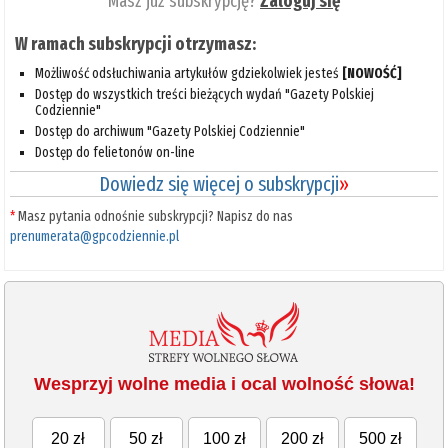
Masz już subskrypcję?
Zaloguj się
W ramach subskrypcji otrzymasz:
Możliwość odsłuchiwania artykułów gdziekolwiek jesteś
[NOWOŚĆ]
Dostęp do wszystkich treści bieżących wydań "Gazety Polskiej
Codziennie"
Dostęp do archiwum "Gazety Polskiej Codziennie"
Dostęp do felietonów on-line
Dowiedz się więcej o subskrypcji
»
*
Masz pytania odnośnie subskrypcji? Napisz do nas
prenumerata@gpcodziennie.pl
Wesprzyj wolne media i ocal wolność słowa!
20 zł
50 zł
100 zł
200 zł
500 zł