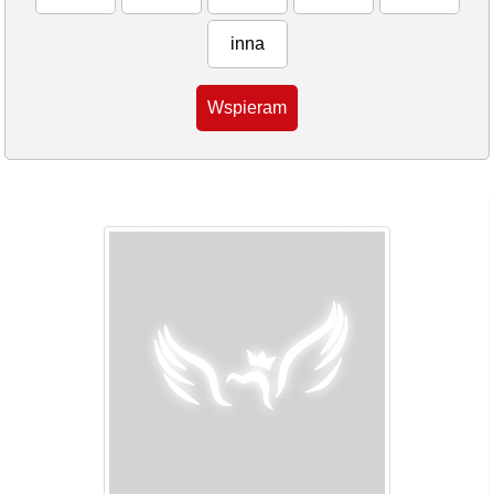
inna
Wspieram