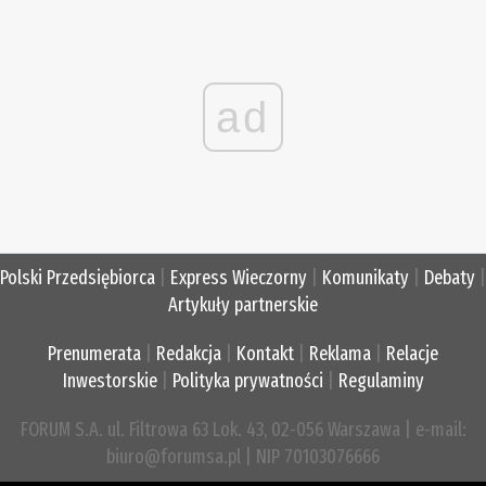
ad
Polski Przedsiębiorca
|
Express Wieczorny
|
Komunikaty
|
Debaty
|
Artykuły partnerskie
Prenumerata
|
Redakcja
|
Kontakt
|
Reklama
|
Relacje
Inwestorskie
|
Polityka prywatności
|
Regulaminy
FORUM S.A. ul. Filtrowa 63 Lok. 43, 02-056 Warszawa | e-mail:
biuro@forumsa.pl | NIP 70103076666