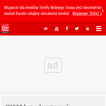
Wsparcie dla mediów Strefy Wolnego Słowa jest niezmiernie
x
ważne! Razem ratujmy niezależne media!
Wspieram TERAZ »
ad