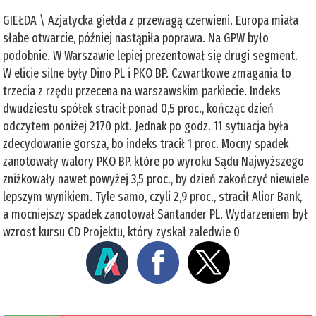
GIEŁDA \ Azjatycka giełda z przewagą czerwieni. Europa miała
słabe otwarcie, później nastąpiła poprawa. Na GPW było
podobnie. W Warszawie lepiej prezentował się drugi segment.
W elicie silne były Dino PL i PKO BP. Czwartkowe zmagania to
trzecia z rzędu przecena na warszawskim parkiecie. Indeks
dwudziestu spółek stracił ponad 0,5 proc., kończąc dzień
odczytem poniżej 2170 pkt. Jednak po godz. 11 sytuacja była
zdecydowanie gorsza, bo indeks tracił 1 proc. Mocny spadek
zanotowały walory PKO BP, które po wyroku Sądu Najwyższego
zniżkowały nawet powyżej 3,5 proc., by dzień zakończyć niewiele
lepszym wynikiem. Tyle samo, czyli 2,9 proc., stracił Alior Bank,
a mocniejszy spadek zanotował Santander PL. Wydarzeniem był
wzrost kursu CD Projektu, który zyskał zaledwie 0