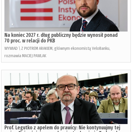
Na koniec 2027 r. dług publiczny będzie wynosił ponad
70 proc. w relacji do PKB
WYWIAD \ Z PIOTREM ARAKIEM, głównym ekonomistą VeloBanku,
rozmawia MACIEJ PAWLAK
Prof. Legutko z apelem do prawicy: Nie kontynuujmy tej