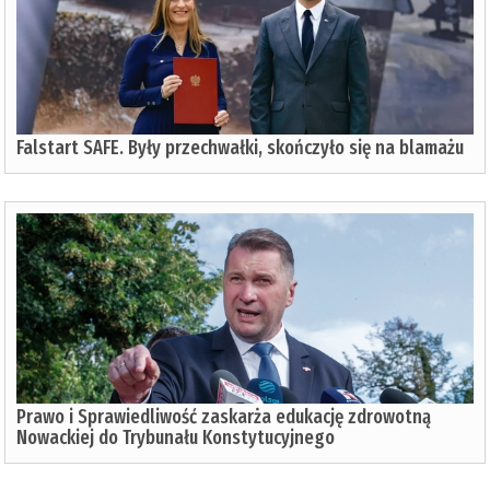
Falstart SAFE. Były przechwałki, skończyło się na blamażu
Prawo i Sprawiedliwość zaskarża edukację zdrowotną
Nowackiej do Trybunału Konstytucyjnego