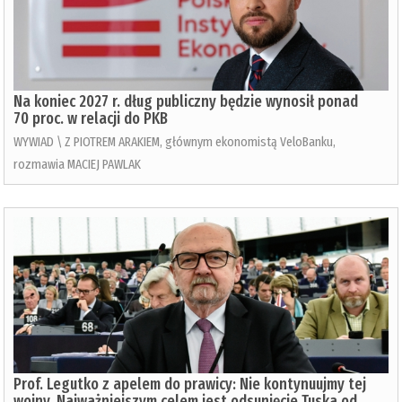
Na koniec 2027 r. dług publiczny będzie wynosił ponad
70 proc. w relacji do PKB
WYWIAD \ Z PIOTREM ARAKIEM, głównym ekonomistą VeloBanku,
rozmawia MACIEJ PAWLAK
Prof. Legutko z apelem do prawicy: Nie kontynuujmy tej
wojny. Najważniejszym celem jest odsunięcie Tuska od