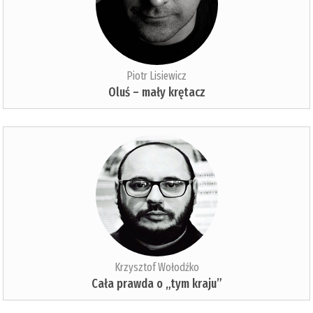
Piotr Lisiewicz
Oluś – mały krętacz
Krzysztof Wołodźko
Cała prawda o „tym kraju”