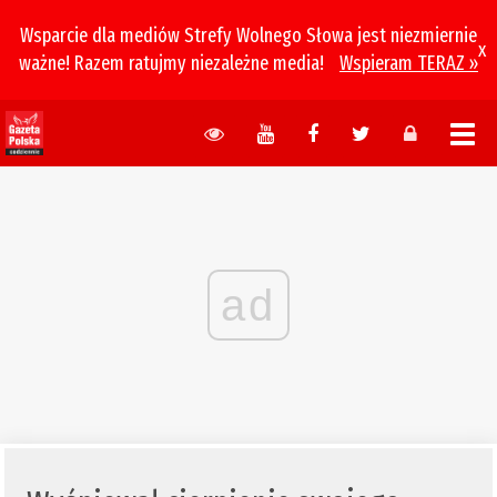
Wsparcie dla mediów Strefy Wolnego Słowa jest niezmiernie
x
ważne! Razem ratujmy niezależne media!
Wspieram TERAZ »
ad