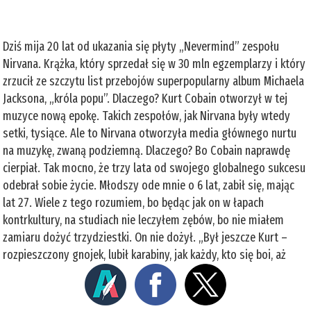
Dziś mija 20 lat od ukazania się płyty „Nevermind” zespołu
Nirvana. Krążka, który sprzedał się w 30 mln egzemplarzy i który
zrzucił ze szczytu list przebojów superpopularny album Michaela
Jacksona, „króla popu”. Dlaczego? Kurt Cobain otworzył w tej
muzyce nową epokę. Takich zespołów, jak Nirvana były wtedy
setki, tysiące. Ale to Nirvana otworzyła media głównego nurtu
na muzykę, zwaną podziemną. Dlaczego? Bo Cobain naprawdę
cierpiał. Tak mocno, że trzy lata od swojego globalnego sukcesu
odebrał sobie życie. Młodszy ode mnie o 6 lat, zabił się, mając
lat 27. Wiele z tego rozumiem, bo będąc jak on w łapach
kontrkultury, na studiach nie leczyłem zębów, bo nie miałem
zamiaru dożyć trzydziestki. On nie dożył. „Był jeszcze Kurt –
rozpieszczony gnojek, lubił karabiny, jak każdy, kto się boi, aż