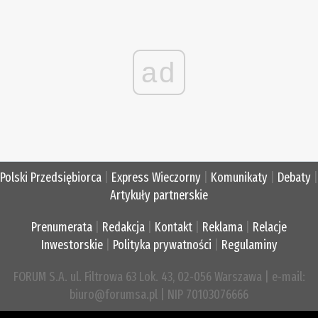
ad
Polski Przedsiębiorca
|
Express Wieczorny
|
Komunikaty
|
Debaty
|
Artykuły partnerskie
Prenumerata
|
Redakcja
|
Kontakt
|
Reklama
|
Relacje
Inwestorskie
|
Polityka prywatności
|
Regulaminy
FORUM S.A. ul. Filtrowa 63 Lok. 43, 02-056 Warszawa | e-mail:
biuro@forumsa.pl | NIP 70103076666