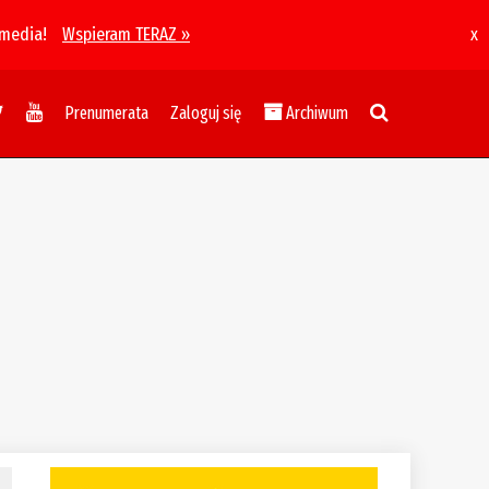
 media!
Wspieram TERAZ »
x
Prenumerata
Zaloguj się
Archiwum