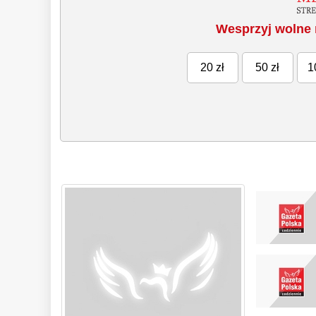
Wesprzyj wolne 
20 zł
50 zł
1