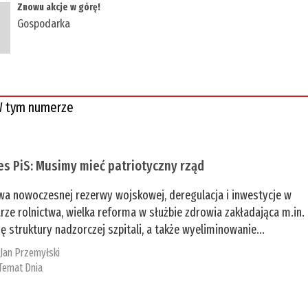
​Znowu akcje w górę!
Gospodarka
 tym numerze
es PiS: Musimy mieć patriotyczny rząd
a nowoczesnej rezerwy wojskowej, deregulacja i inwestycje w
rze rolnictwa, wielka reforma w służbie zdrowia zakładająca m.in.
ę struktury nadzorczej szpitali, a także wyeliminowanie...
:
Jan Przemyłski
Temat Dnia