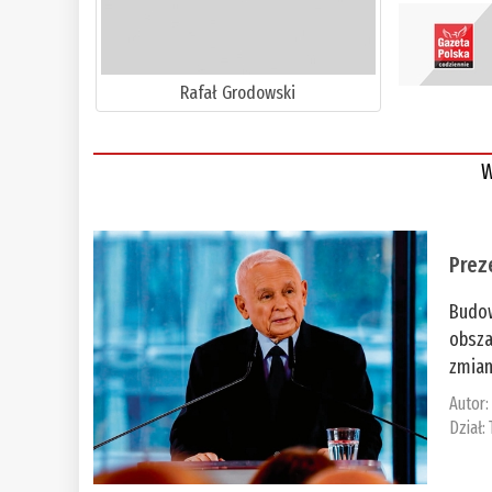
Rafał Grodowski
W
Prez
Budow
obsza
zmian
Autor
Dział: