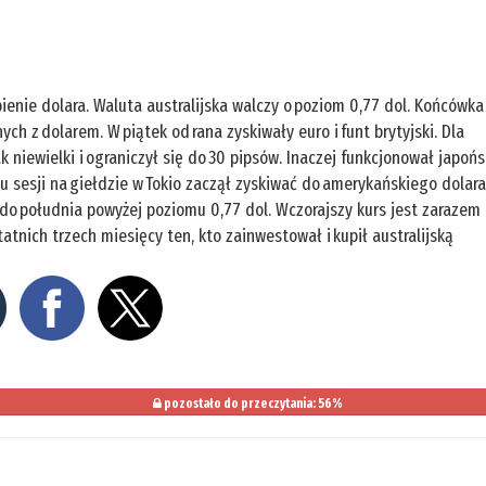
ienie dolara. Waluta australijska walczy o poziom 0,77 dol. Końcówka
 z dolarem. W piątek od rana zyskiwały euro i funt brytyjski. Dla
 niewielki i ograniczył się do 30 pipsów. Inaczej funkcjonował japońs
u sesji na giełdzie w Tokio zaczął zyskiwać do amerykańskiego dolara
ę do południa powyżej poziomu 0,77 dol. Wczorajszy kurs jest zarazem
atnich trzech miesięcy ten, kto zainwestował i kupił australijską
pozostało do przeczytania: 56%