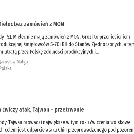
Mielec bez zamówień z MON
dy PZL Mielec nie mają zamówień z MON. Grozi to przeniesieniem
 produkcyjnej śmigłowców S-70i BH do Stanów Zjednoczonych, a ty
 utratą przez Polskę zdolności produkcyjnych i...
:
Jarosław Molga
Polska
n ćwiczy atak, Tajwan – przetrwanie
ody Tajwan prowadzi największe w tym roku ćwiczenia wojskowe,
ch celem jest odparcie ataku Chin przeprowadzonego pod pozore