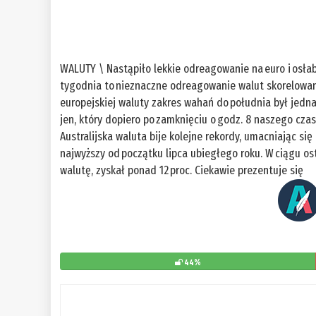
WALUTY \ Nastąpiło lekkie odreagowanie na euro i osłab
tygodnia to nieznaczne odreagowanie walut skorelowanych
europejskiej waluty zakres wahań do południa był jednak
jen, który dopiero po zamknięciu o godz. 8 naszego czas
Australijska waluta bije kolejne rekordy, umacniając si
najwyższy od początku lipca ubiegłego roku. W ciągu ost
walutę, zyskał ponad 12 proc. Ciekawie prezentuje się
44%