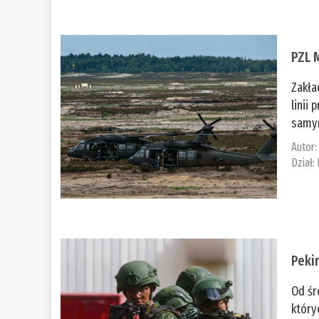
PZL 
Zakła
linii
samym
Autor
Dział:
Peki
Od śr
który