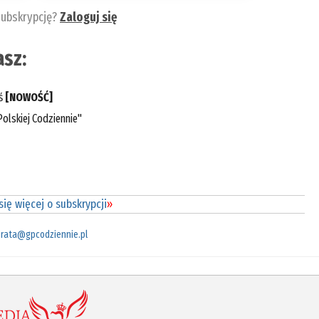
subskrypcję?
Zaloguj się
sz:
eś
[NOWOŚĆ]
olskiej Codziennie"
ię więcej o subskrypcji
»
rata@gpcodziennie.pl