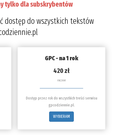
y tylko dla subskrybentów
ć dostęp do wszystkich tekstów
codziennie.pl
GPC - na 1 rok
420 zł
rocznie
Dostęp przez rok do wszystkich treści serwisu
gpcodziennie.pl.
WYBIERAM