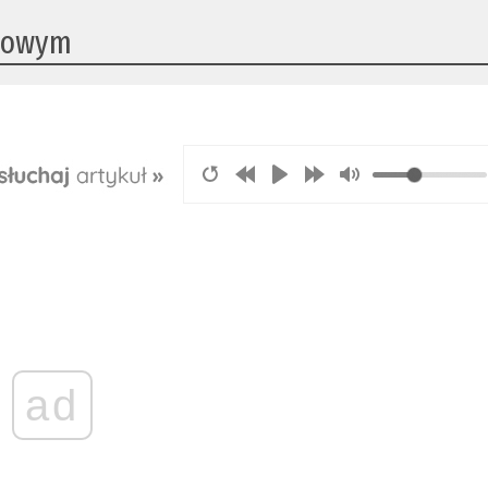
utowym
ad