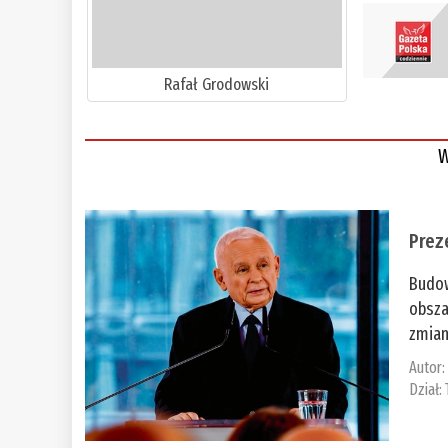
Rafał Grodowski
W
Prez
Budow
obsza
zmian
Autor
Dział: