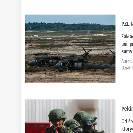
PZL 
Zakła
linii
samym
Autor
Dział:
Peki
Od śr
który