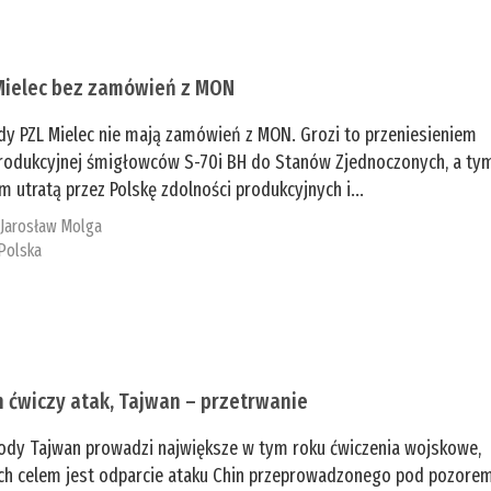
Mielec bez zamówień z MON
dy PZL Mielec nie mają zamówień z MON. Grozi to przeniesieniem
 produkcyjnej śmigłowców S-70i BH do Stanów Zjednoczonych, a ty
 utratą przez Polskę zdolności produkcyjnych i...
:
Jarosław Molga
Polska
n ćwiczy atak, Tajwan – przetrwanie
ody Tajwan prowadzi największe w tym roku ćwiczenia wojskowe,
ch celem jest odparcie ataku Chin przeprowadzonego pod pozore