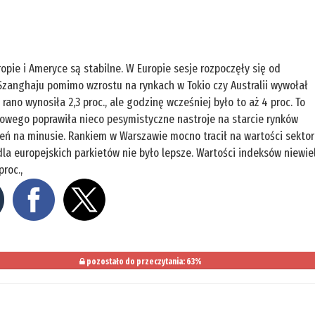
opie i Ameryce są stabilne. W Europie sesje rozpoczęły się od
 Szanghaju pomimo wzrostu na rynkach w Tokio czy Australii wywołał
ano wynosiła 2,3 proc., ale godzinę wcześniej było to aż 4 proc. To
dowego poprawiła nieco pesymistyczne nastroje na starcie rynków
ień na minusie. Rankiem w Warszawie mocno tracił na wartości sektor
 dla europejskich parkietów nie było lepsze. Wartości indeksów niewie
proc.,
pozostało do przeczytania: 63%