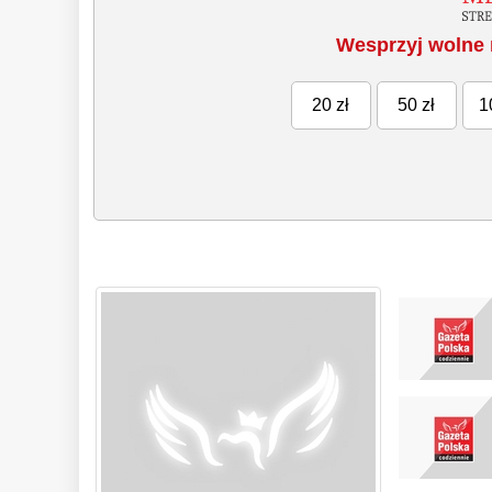
Wesprzyj wolne 
20 zł
50 zł
1