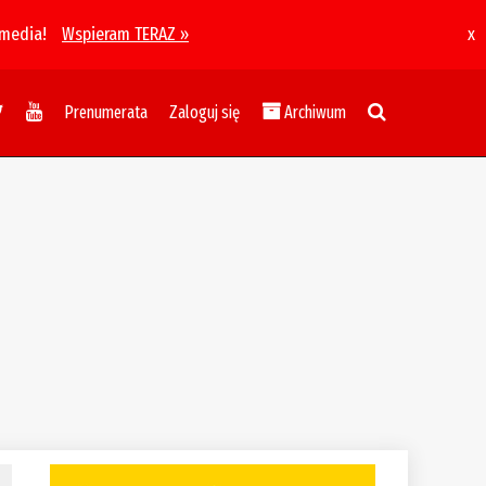
 media!
Wspieram TERAZ »
x
Prenumerata
Zaloguj się
Archiwum