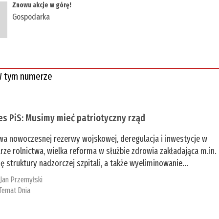
​Znowu akcje w górę!
Gospodarka
 tym numerze
es PiS: Musimy mieć patriotyczny rząd
a nowoczesnej rezerwy wojskowej, deregulacja i inwestycje w
rze rolnictwa, wielka reforma w służbie zdrowia zakładająca m.in.
ę struktury nadzorczej szpitali, a także wyeliminowanie...
:
Jan Przemyłski
Temat Dnia