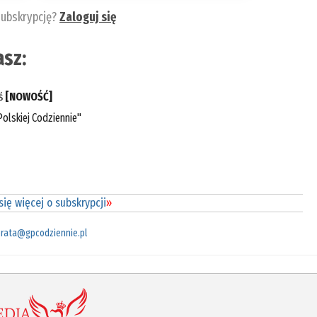
subskrypcję?
Zaloguj się
sz:
eś
[NOWOŚĆ]
olskiej Codziennie"
ię więcej o subskrypcji
»
rata@gpcodziennie.pl