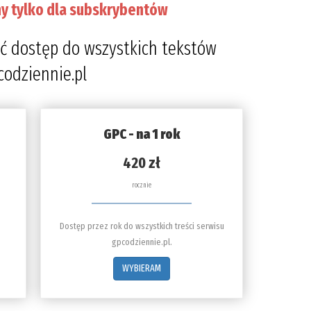
y tylko dla subskrybentów
ć dostęp do wszystkich tekstów
codziennie.pl
GPC - na 1 rok
420 zł
rocznie
Dostęp przez rok do wszystkich treści serwisu
gpcodziennie.pl.
WYBIERAM