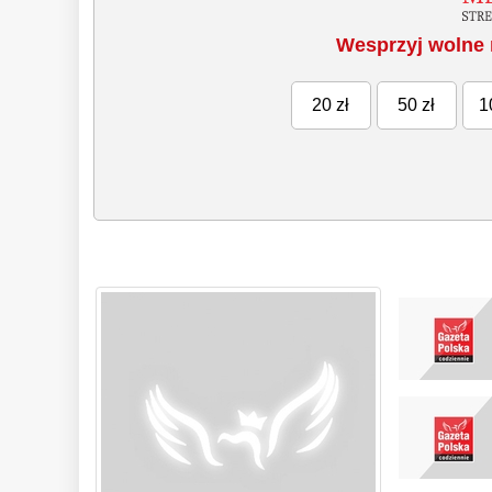
Wesprzyj wolne 
20 zł
50 zł
1