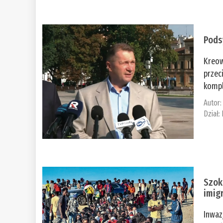
Pods
Kreow
przec
kompl
Autor
Dział:
Szok
imig
Inwaz