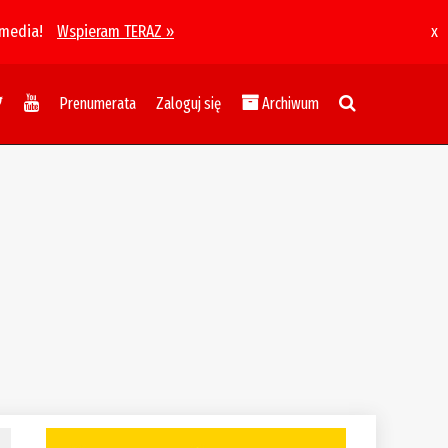
 media!
Wspieram TERAZ »
x
Prenumerata
Zaloguj się
Archiwum