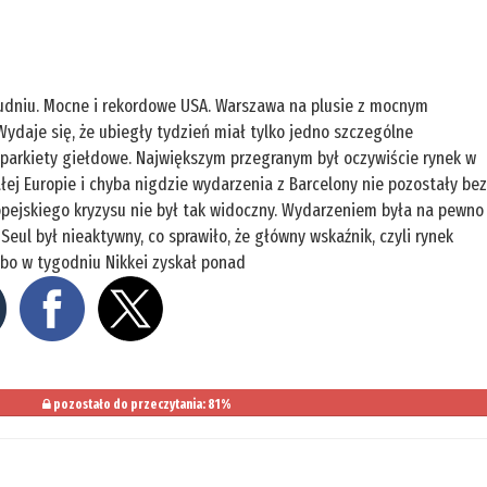
łudniu. Mocne i rekordowe USA. Warszawa na plusie z mocnym
ydaje się, że ubiegły tydzień miał tylko jedno szczególne
parkiety giełdowe. Największym przegranym był oczywiście rynek w
całej Europie i chyba nigdzie wydarzenia z Barcelony nie pozostały be
ropejskiego kryzysu nie był tak widoczny. Wydarzeniem była na pewno
Seul był nieaktywny, co sprawiło, że główny wskaźnik, czyli rynek
, bo w tygodniu Nikkei zyskał ponad
pozostało do przeczytania: 81%