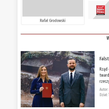
Rafał Grodowski
W
Fals
Rząd 
tward
rzecz
Autor
Dział: