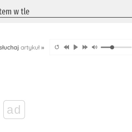
tem w tle
ad