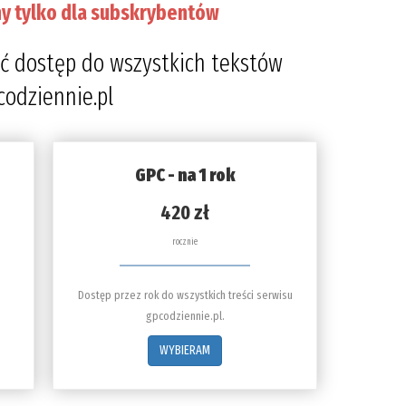
y tylko dla subskrybentów
ć dostęp do wszystkich tekstów
codziennie.pl
GPC - na 1 rok
420 zł
rocznie
Dostęp przez rok do wszystkich treści serwisu
gpcodziennie.pl.
WYBIERAM