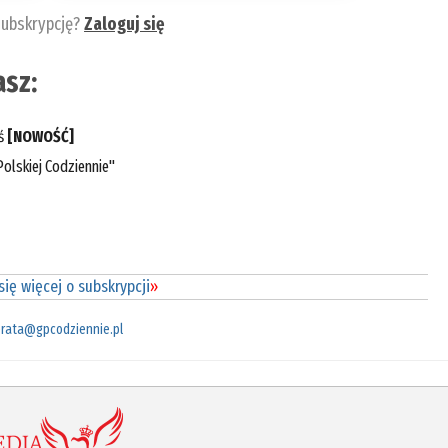
subskrypcję?
Zaloguj się
sz:
eś
[NOWOŚĆ]
olskiej Codziennie"
ię więcej o subskrypcji
»
rata@gpcodziennie.pl