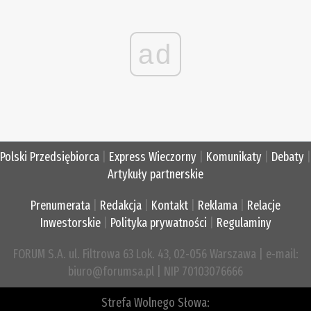
ad
Polski Przedsiębiorca
|
Express Wieczorny
|
Komunikaty
|
Debaty
|
Artykuły partnerskie
Prenumerata
|
Redakcja
|
Kontakt
|
Reklama
|
Relacje
Inwestorskie
|
Polityka prywatności
|
Regulaminy
FORUM S.A. ul. Filtrowa 63 Lok. 43, 02-056 Warszawa | e-mail:
biuro@forumsa.pl | NIP 70103076666
Strefa Wolnego Słowa: