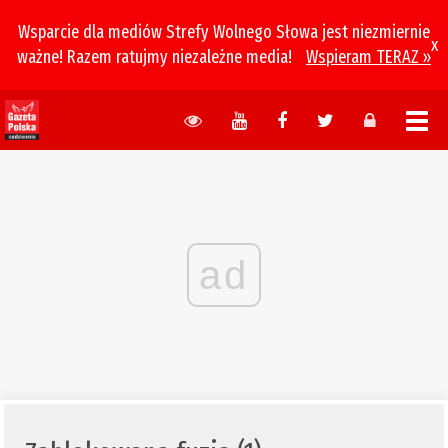
Wsparcie dla mediów Strefy Wolnego Słowa jest niezmiernie
x
ważne! Razem ratujmy niezależne media!
Wspieram TERAZ »
ad