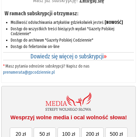
Masz już subskrypcję?
Zaloguj się
W ramach subskrypcji otrzymasz:
Możliwość odsłuchiwania artykułów gdziekolwiek jesteś
[NOWOŚĆ]
Dostęp do wszystkich treści bieżących wydań "Gazety Polskiej
Codziennie"
Dostęp do archiwum "Gazety Polskiej Codziennie"
Dostęp do felietonów on-line
Dowiedz się więcej o subskrypcji
»
*
Masz pytania odnośnie subskrypcji? Napisz do nas
prenumerata@gpcodziennie.pl
Wesprzyj wolne media i ocal wolność słowa!
20 zł
50 zł
100 zł
200 zł
500 zł