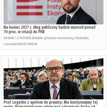
Na koniec 2027 r. dług publiczny będzie wynosił ponad
70 proc. w relacji do PKB
WYWIAD \ Z PIOTREM ARAKIEM, głównym ekonomistą VeloBanku,
rozmawia MACIEJ PAWLAK
Prof. Legutko z apelem do prawicy: Nie kontynuujmy tej
wojny. Najważniejszym celem jest odsunięcie Tuska od