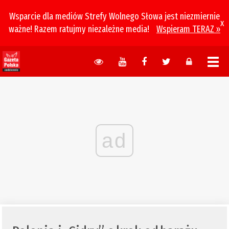
Wsparcie dla mediów Strefy Wolnego Słowa jest niezmiernie
x
ważne! Razem ratujmy niezależne media!
Wspieram TERAZ »
ad