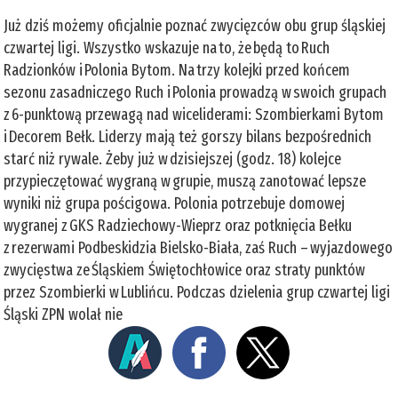
Już dziś możemy oficjalnie poznać zwycięzców obu grup śląskiej
czwartej ligi. Wszystko wskazuje na to, że będą to Ruch
Radzionków i Polonia Bytom. Na trzy kolejki przed końcem
sezonu zasadniczego Ruch i Polonia prowadzą w swoich grupach
z 6-punktową przewagą nad wiceliderami: Szombierkami Bytom
i Decorem Bełk. Liderzy mają też gorszy bilans bezpośrednich
starć niż rywale. Żeby już w dzisiejszej (godz. 18) kolejce
przypieczętować wygraną w grupie, muszą zanotować lepsze
wyniki niż grupa pościgowa. Polonia potrzebuje domowej
wygranej z GKS Radziechowy-Wieprz oraz potknięcia Bełku
z rezerwami Podbeskidzia Bielsko-Biała, zaś Ruch – wyjazdowego
zwycięstwa ze Śląskiem Świętochłowice oraz straty punktów
przez Szombierki w Lublińcu. Podczas dzielenia grup czwartej ligi
Śląski ZPN wolał nie