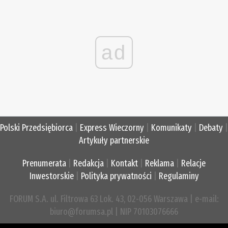
ad
Polski Przedsiębiorca
|
Express Wieczorny
|
Komunikaty
|
Debaty
|
Artykuły partnerskie
Prenumerata
|
Redakcja
|
Kontakt
|
Reklama
|
Relacje
Inwestorskie
|
Polityka prywatności
|
Regulaminy
FORUM S.A. ul. Filtrowa 63 Lok. 43, 02-056 Warszawa | e-mail:
biuro@forumsa.pl | NIP 70103076666