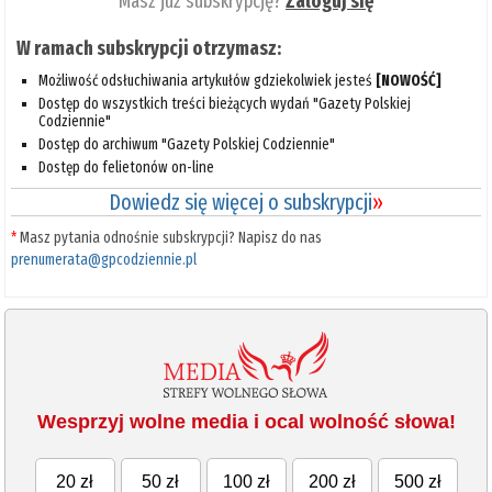
Masz już subskrypcję?
Zaloguj się
W ramach subskrypcji otrzymasz:
Możliwość odsłuchiwania artykułów gdziekolwiek jesteś
[NOWOŚĆ]
Dostęp do wszystkich treści bieżących wydań "Gazety Polskiej
Codziennie"
Dostęp do archiwum "Gazety Polskiej Codziennie"
Dostęp do felietonów on-line
Dowiedz się więcej o subskrypcji
»
*
Masz pytania odnośnie subskrypcji? Napisz do nas
prenumerata@gpcodziennie.pl
Wesprzyj wolne media i ocal wolność słowa!
20 zł
50 zł
100 zł
200 zł
500 zł