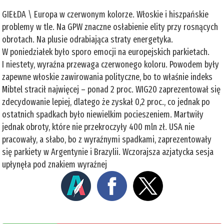
GIEŁDA \ Europa w czerwonym kolorze. Włoskie i hiszpańskie
problemy w tle. Na GPW znaczne osłabienie elity przy rosnących
obrotach. Na plusie odrabiająca straty energetyka.
W poniedziałek było sporo emocji na europejskich parkietach.
I niestety, wyraźna przewaga czerwonego koloru. Powodem były
zapewne włoskie zawirowania polityczne, bo to właśnie indeks
Mibtel stracił najwięcej – ponad 2 proc. WIG20 zaprezentował się
zdecydowanie lepiej, dlatego że zyskał 0,2 proc., co jednak po
ostatnich spadkach było niewielkim pocieszeniem. Martwiły
jednak obroty, które nie przekroczyły 400 mln zł. USA nie
pracowały, a słabo, bo z wyraźnymi spadkami, zaprezentowały
się parkiety w Argentynie i Brazylii. Wczorajsza azjatycka sesja
upłynęła pod znakiem wyraźnej