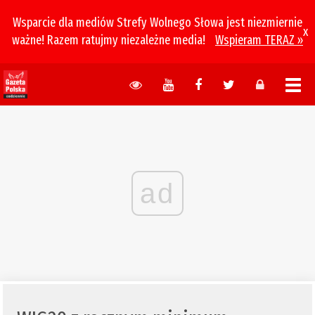
Wsparcie dla mediów Strefy Wolnego Słowa jest niezmiernie
x
ważne! Razem ratujmy niezależne media!
Wspieram TERAZ »
ad