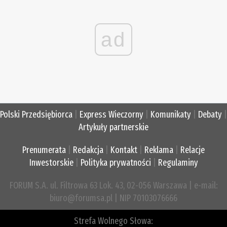
ad
Polski Przedsiębiorca
|
Express Wieczorny
|
Komunikaty
|
Debaty
|
Artykuły partnerskie
Prenumerata
|
Redakcja
|
Kontakt
|
Reklama
|
Relacje
Inwestorskie
|
Polityka prywatności
|
Regulaminy
FORUM S.A. ul. Filtrowa 63 Lok. 43, 02-056 Warszawa | e-mail:
biuro@forumsa.pl | NIP 70103076666
Strefa Wolnego Słowa: