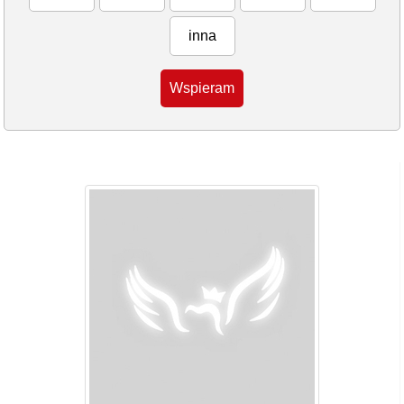
inna
Wspieram