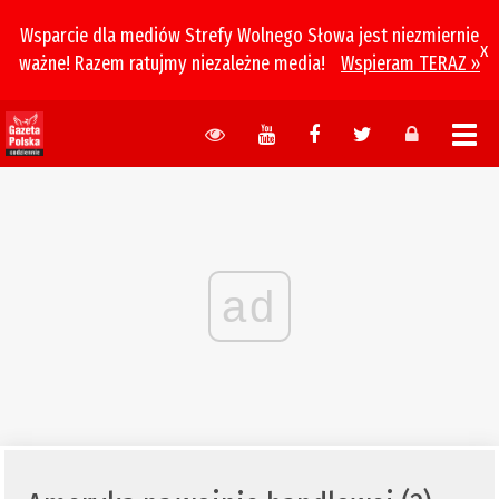
Wsparcie dla mediów Strefy Wolnego Słowa jest niezmiernie
x
ważne! Razem ratujmy niezależne media!
Wspieram TERAZ »
ad