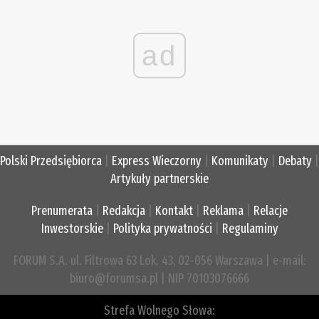
ad
Polski Przedsiębiorca
|
Express Wieczorny
|
Komunikaty
|
Debaty
|
Artykuły partnerskie
Prenumerata
|
Redakcja
|
Kontakt
|
Reklama
|
Relacje
Inwestorskie
|
Polityka prywatności
|
Regulaminy
FORUM S.A. ul. Filtrowa 63 Lok. 43, 02-056 Warszawa | e-mail:
biuro@forumsa.pl | NIP 70103076666
Strefa Wolnego Słowa: