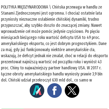
POLITYKA MIĘDZYNARODOWA \ Chińska przewaga w handlu ze
Stanami Zjednoczonymi jest ogromna. I chociaż ostatnie lata
przyniosły nieznaczne osłabienie chińskiej dynamiki, trudno
przypuszczać, aby szybko doszło do znaczącej zmiany. Nawet
wprowadzenie ceł może pomóc jedynie częściowo. Po pięciu
miesiącach bieżącego roku wartość deficytu USA to 49 proc.
amerykańskiego eksportu, co jest dobrym prognostykiem. Dane
za maj, gdy już funkcjonowały niektóre amerykańskie cła,
wskazują, że deficyt jednak nie zmalał, choć w relacji do eksportu
prezentował najniższą wartość od początku roku i wyniósł 43
proc. Chiny to najważniejszy partner handlowy USA. W 2017 r.
łączne obroty amerykańskiego handlu wyniosły prawie 3,9 bln
dol. Chiński udział przekroczył 630 mld dol., co samo w