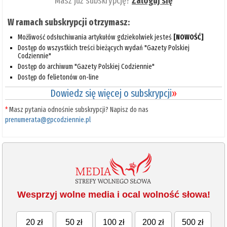
Masz już subskrypcję?
Zaloguj się
W ramach subskrypcji otrzymasz:
Możliwość odsłuchiwania artykułów gdziekolwiek jesteś
[NOWOŚĆ]
Dostęp do wszystkich treści bieżących wydań "Gazety Polskiej
Codziennie"
Dostęp do archiwum "Gazety Polskiej Codziennie"
Dostęp do felietonów on-line
Dowiedz się więcej o subskrypcji
»
*
Masz pytania odnośnie subskrypcji? Napisz do nas
prenumerata@gpcodziennie.pl
Wesprzyj wolne media i ocal wolność słowa!
20 zł
50 zł
100 zł
200 zł
500 zł