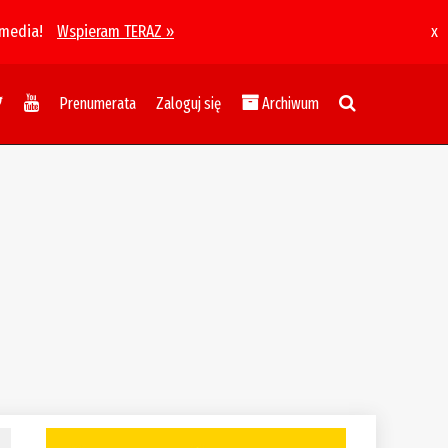
 media!
Wspieram TERAZ »
x
Prenumerata
Zaloguj się
Archiwum