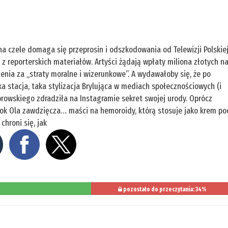
ą na czele domaga się przeprosin i odszkodowania od Telewizji Polskie
 z reporterskich materiałów. Artyści żądają wpłaty miliona złotych n
nia za „straty moralne i wizerunkowe”. A wydawałoby się, że po
ka stacja, taka stylizacja Brylująca w mediach społecznościowych (i
rowskiego zdradziła na Instagramie sekret swojej urody. Oprócz
ook Ola zawdzięcza… maści na hemoroidy, którą stosuje jako krem po
chroni się, jak
pozostało do przeczytania: 34%