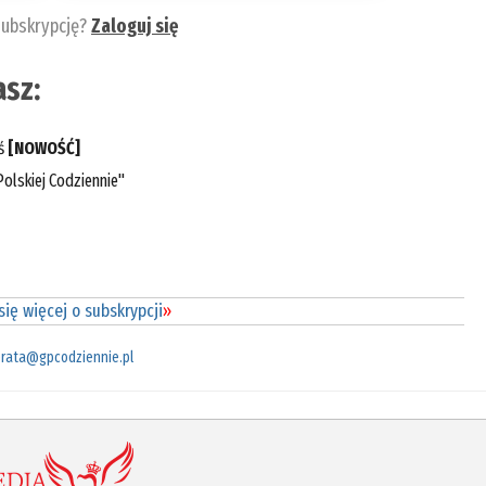
subskrypcję?
Zaloguj się
sz:
eś
[NOWOŚĆ]
olskiej Codziennie"
ię więcej o subskrypcji
»
rata@gpcodziennie.pl