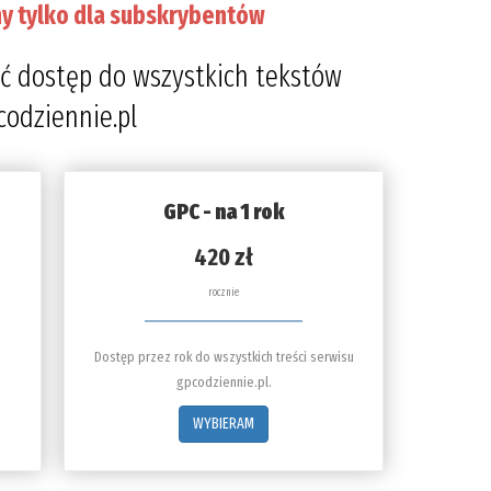
y tylko dla subskrybentów
ć dostęp do wszystkich tekstów
codziennie.pl
GPC - na 1 rok
420 zł
rocznie
Dostęp przez rok do wszystkich treści serwisu
gpcodziennie.pl.
WYBIERAM