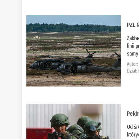
PZL 
Zakła
linii
samym
Autor
Dział:
Peki
Od śr
który