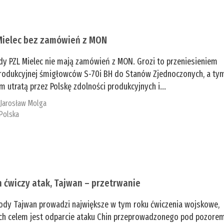
Mielec bez zamówień z MON
dy PZL Mielec nie mają zamówień z MON. Grozi to przeniesieniem
 produkcyjnej śmigłowców S-70i BH do Stanów Zjednoczonych, a ty
 utratą przez Polskę zdolności produkcyjnych i...
:
Jarosław Molga
Polska
n ćwiczy atak, Tajwan – przetrwanie
ody Tajwan prowadzi największe w tym roku ćwiczenia wojskowe,
ch celem jest odparcie ataku Chin przeprowadzonego pod pozore