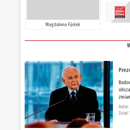
Magdalena Fijołek
W
Prez
Budow
obsza
zmian
Autor
Dział: