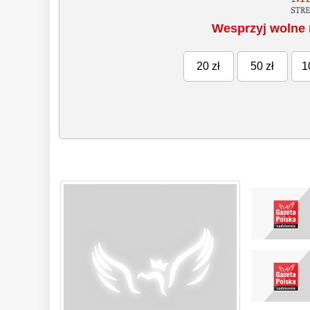
Wesprzyj wolne 
20 zł
50 zł
1