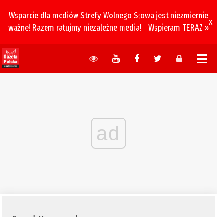
Wsparcie dla mediów Strefy Wolnego Słowa jest niezmiernie
x
ważne! Razem ratujmy niezależne media!
Wspieram TERAZ »
ad