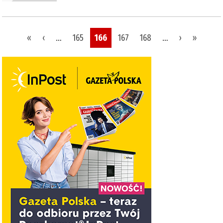
Pages
«
‹
…
165
166
167
168
…
›
»