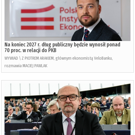
Na koniec 2027 r. dług publiczny będzie wynosił ponad
70 proc. w relacji do PKB
WYWIAD \ Z PIOTREM ARAKIEM, głównym ekonomistą VeloBanku,
rozmawia MACIEJ PAWLAK