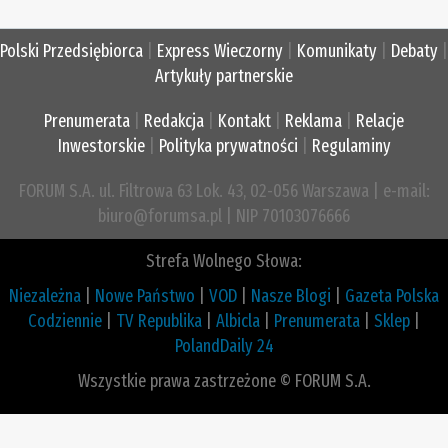
Polski Przedsiębiorca
|
Express Wieczorny
|
Komunikaty
|
Debaty
|
Artykuły partnerskie
Prenumerata
|
Redakcja
|
Kontakt
|
Reklama
|
Relacje
Inwestorskie
|
Polityka prywatności
|
Regulaminy
FORUM S.A. ul. Filtrowa 63 Lok. 43, 02-056 Warszawa | e-mail:
biuro@forumsa.pl | NIP 70103076666
Strefa Wolnego Słowa:
Niezależna
|
Nowe Państwo
|
VOD
|
Nasze Blogi
|
Gazeta Polska
Codziennie
|
TV Republika
|
Albicla
|
Prenumerata
|
Sklep
|
PolandDaily 24
Wszystkie prawa zastrzeżone © FORUM S.A.