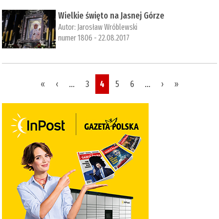
​Wielkie święto na Jasnej Górze
Autor:
Jarosław Wróblewski
numer 1806 - 22.08.2017
Pages
«
‹
…
3
4
5
6
…
›
»