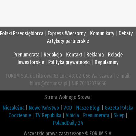
Polski Przedsiębiorca
|
Express Wieczorny
|
Komunikaty
|
Debaty
|
Artykuły partnerskie
Prenumerata
|
Redakcja
|
Kontakt
|
Reklama
|
Relacje
Inwestorskie
|
Polityka prywatności
|
Regulaminy
FORUM S.A. ul. Filtrowa 63 Lok. 43, 02-056 Warszawa | e-mail:
biuro@forumsa.pl | NIP 70103076666
Strefa Wolnego Słowa:
Niezależna
|
Nowe Państwo
|
VOD
|
Nasze Blogi
|
Gazeta Polska
Codziennie
|
TV Republika
|
Albicla
|
Prenumerata
|
Sklep
|
PolandDaily 24
Wszystkie prawa zastrzeżone © FORUM S.A.