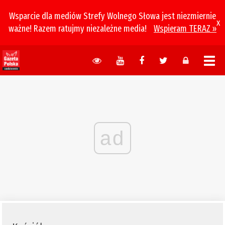
Wsparcie dla mediów Strefy Wolnego Słowa jest niezmiernie
x
ważne! Razem ratujmy niezależne media!
Wspieram TERAZ »
ad