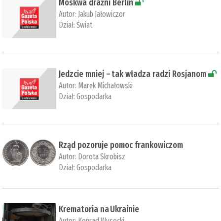
Moskwa drażni Berlin
Autor:
Jakub Jałowiczor
Dział:
Świat
Jedzcie mniej – tak władza radzi Rosjanom
Autor:
Marek Michałowski
Dział:
Gospodarka
Rząd pozoruje pomoc frankowiczom
Autor:
Dorota Skrobisz
Dział:
Gospodarka
Krematoria na Ukrainie
Autor:
Konrad Wysocki