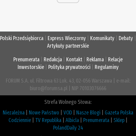
Polski Przedsiębiorca
|
Express Wieczorny
|
Komunikaty
|
Debaty
|
Artykuły partnerskie
Prenumerata
|
Redakcja
|
Kontakt
|
Reklama
|
Relacje
Inwestorskie
|
Polityka prywatności
|
Regulaminy
FORUM S.A. ul. Filtrowa 63 Lok. 43, 02-056 Warszawa | e-mail:
biuro@forumsa.pl | NIP 70103076666
Strefa Wolnego Słowa:
Niezależna
|
Nowe Państwo
|
VOD
|
Nasze Blogi
|
Gazeta Polska
Codziennie
|
TV Republika
|
Albicla
|
Prenumerata
|
Sklep
|
PolandDaily 24