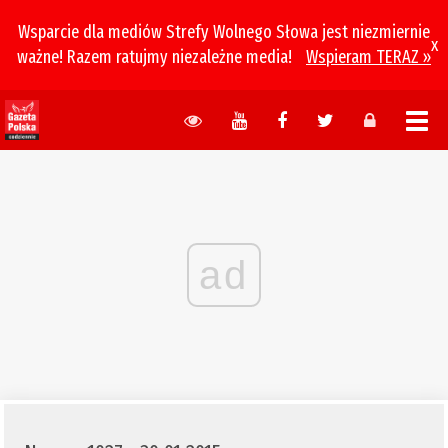
Wsparcie dla mediów Strefy Wolnego Słowa jest niezmiernie
x
ważne! Razem ratujmy niezależne media!
Wspieram TERAZ »
ad