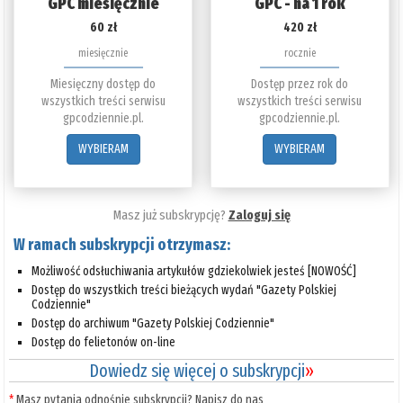
GPC miesięcznie
GPC - na 1 rok
60 zł
420 zł
miesięcznie
rocznie
Miesięczny dostęp do
Dostęp przez rok do
wszystkich treści serwisu
wszystkich treści serwisu
gpcodziennie.pl.
gpcodziennie.pl.
WYBIERAM
WYBIERAM
Masz już subskrypcję?
Zaloguj się
W ramach subskrypcji otrzymasz:
Możliwość odsłuchiwania artykułów gdziekolwiek jesteś [NOWOŚĆ]
Dostęp do wszystkich treści bieżących wydań "Gazety Polskiej
Codziennie"
Dostęp do archiwum "Gazety Polskiej Codziennie"
Dostęp do felietonów on-line
Dowiedz się więcej o subskrypcji
»
*
Masz pytania odnośnie subskrypcji? Napisz do nas