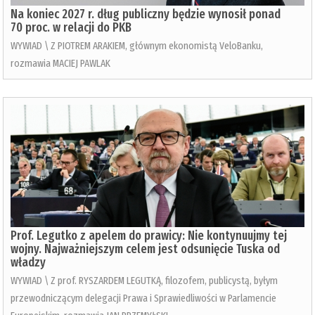
Na koniec 2027 r. dług publiczny będzie wynosił ponad
70 proc. w relacji do PKB
WYWIAD \ Z PIOTREM ARAKIEM, głównym ekonomistą VeloBanku,
rozmawia MACIEJ PAWLAK
Prof. Legutko z apelem do prawicy: Nie kontynuujmy tej
wojny. Najważniejszym celem jest odsunięcie Tuska od
władzy
WYWIAD \ Z prof. RYSZARDEM LEGUTKĄ, filozofem, publicystą, byłym
przewodniczącym delegacji Prawa i Sprawiedliwości w Parlamencie