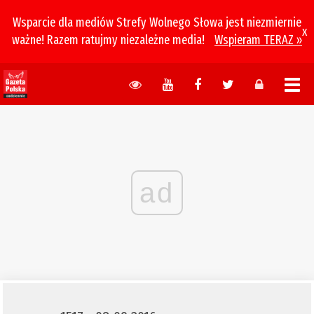
Wsparcie dla mediów Strefy Wolnego Słowa jest niezmiernie
x
ważne! Razem ratujmy niezależne media!
Wspieram TERAZ »
ad