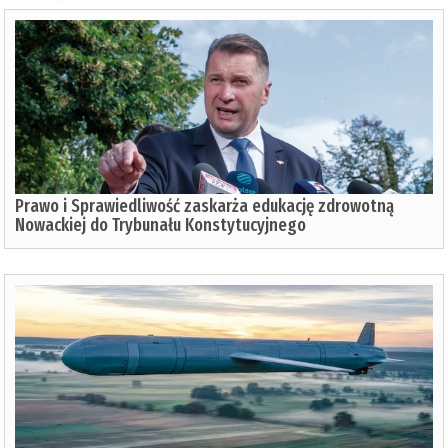
Prawo i Sprawiedliwość zaskarża edukację zdrowotną
Nowackiej do Trybunału Konstytucyjnego