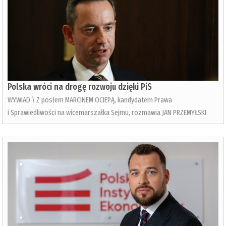
Polska wróci na drogę rozwoju dzięki PiS
WYWIAD \ Z posłem MARCINEM OCIEPĄ, kandydatem Prawa
i Sprawiedliwości na wicemarszałka Sejmu, rozmawia JAN PRZEMYŁSKI