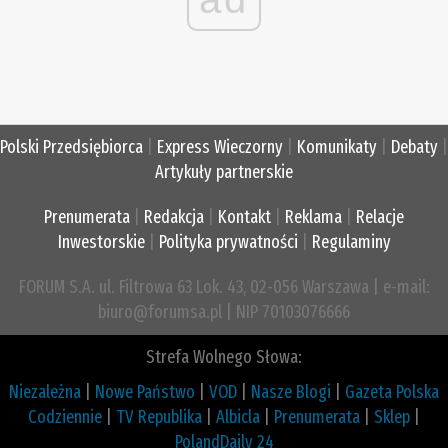
Polski Przedsiębiorca
|
Express Wieczorny
|
Komunikaty
|
Debaty
|
Artykuły partnerskie
Prenumerata
|
Redakcja
|
Kontakt
|
Reklama
|
Relacje
Inwestorskie
|
Polityka prywatności
|
Regulaminy
FORUM S.A. ul. Filtrowa 63 Lok. 43, 02-056 Warszawa | e-mail:
biuro@forumsa.pl | NIP 70103076666
Strefa Wolnego Słowa:
Niezależna
|
Nowe Państwo
|
VOD
|
Nasze Blogi
|
Gazeta Polska
Codziennie
|
TV Republika
|
Albicla
|
Prenumerata
|
Sklep
|
PolandDaily 24