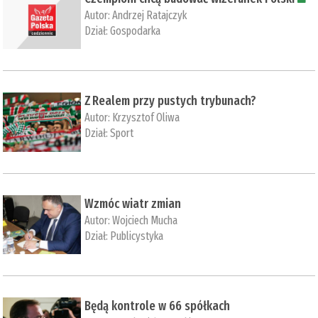
Autor:
Andrzej Ratajczyk
Dział:
Gospodarka
Z Realem przy pustych trybunach?
Autor:
Krzysztof Oliwa
Dział:
Sport
Wzmóc wiatr zmian
Autor:
Wojciech Mucha
Dział:
Publicystyka
Będą kontrole w 66 spółkach