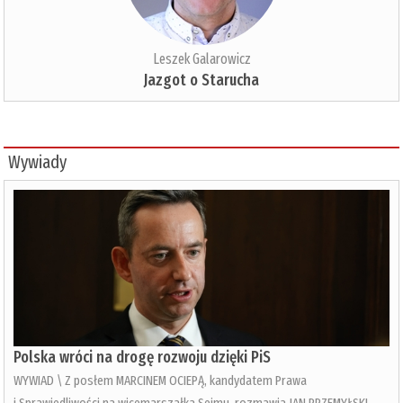
Leszek Galarowicz
Jazgot o Starucha
Wywiady
Polska wróci na drogę rozwoju dzięki PiS
WYWIAD \ Z posłem MARCINEM OCIEPĄ, kandydatem Prawa
i Sprawiedliwości na wicemarszałka Sejmu, rozmawia JAN PRZEMYŁSKI