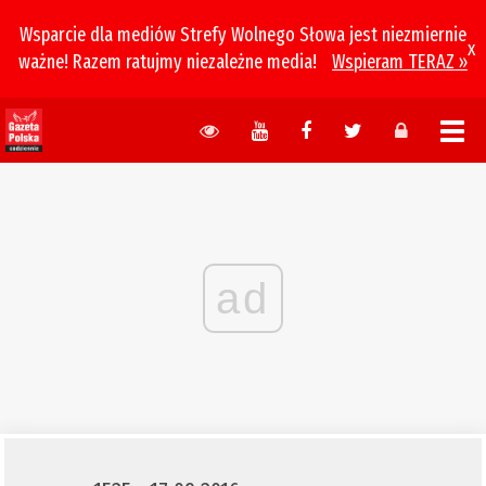
Wsparcie dla mediów Strefy Wolnego Słowa jest niezmiernie
x
ważne! Razem ratujmy niezależne media!
Wspieram TERAZ »
ad