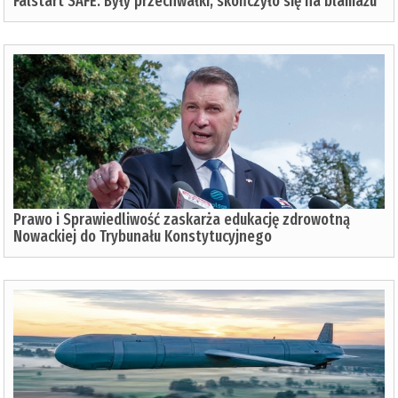
Falstart SAFE. Były przechwałki, skończyło się na blamażu
Prawo i Sprawiedliwość zaskarża edukację zdrowotną
Nowackiej do Trybunału Konstytucyjnego