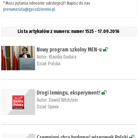
*
Masz pytania odnośnie subskrypcji? Napisz do nas
prenumerata@gpcodziennie.pl
Lista artykułów z numeru: numer 1525 - 17.09.2016
Nowy program szkolny MEN-u
Autor:
Klaudia Dadura
Dział:
Polska
Drogi lemingu, eksperyment!
Autor:
Dawid Wildstein
Dział:
Opinie
Czempioni chcą budować wizerunek Polski