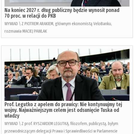
Na koniec 2027 r. dług publiczny będzie wynosił ponad
70 proc. w relacji do PKB
WYWIAD \ Z PIOTREM ARAKIEM, głównym ekonomistą VeloBanku,
rozmawia MACIEJ PAWLAK
Prof. Legutko z apelem do prawicy: Nie kontynuujmy tej
wojny. Najważniejszym celem jest odsunięcie Tuska od
władzy
WYWIAD \ Z prof. RYSZARDEM LEGUTKĄ, filozofem, publicystą, byłym
przewodniczącym delegacji Prawa i Sprawiedliwości w Parlamencie