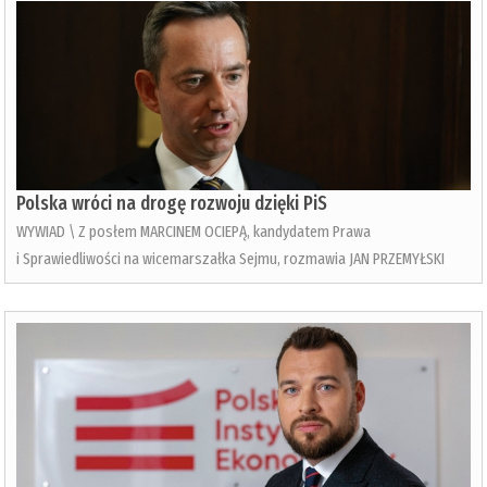
Polska wróci na drogę rozwoju dzięki PiS
WYWIAD \ Z posłem MARCINEM OCIEPĄ, kandydatem Prawa
i Sprawiedliwości na wicemarszałka Sejmu, rozmawia JAN PRZEMYŁSKI