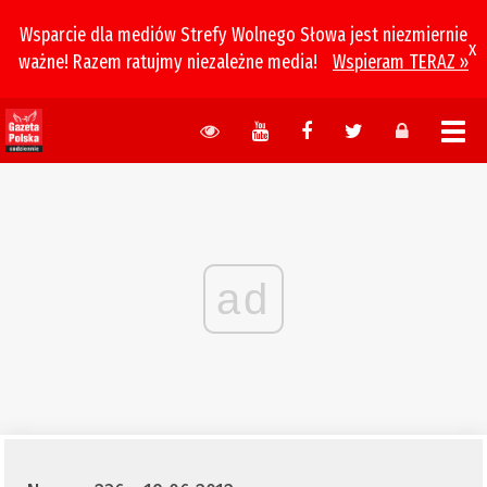
Wsparcie dla mediów Strefy Wolnego Słowa jest niezmiernie
x
ważne! Razem ratujmy niezależne media!
Wspieram TERAZ »
ad