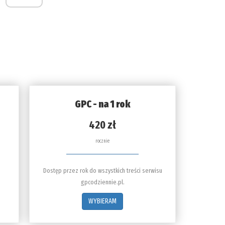
GPC - na 1 rok
420 zł
rocznie
Dostęp przez rok do wszystkich treści serwisu
gpcodziennie.pl.
WYBIERAM