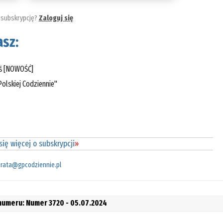
 subskrypcję?
Zaloguj się
sz:
eś [NOWOŚĆ]
olskiej Codziennie"
ię więcej o subskrypcji
»
rata@gpcodziennie.pl
 numeru: Numer 3720 - 05.07.2024