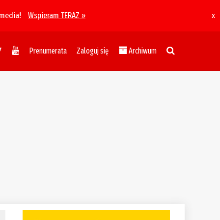
 media!
Wspieram TERAZ »
x
Prenumerata
Zaloguj się
Archiwum