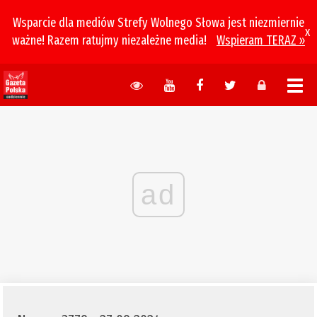
Wsparcie dla mediów Strefy Wolnego Słowa jest niezmiernie
x
ważne! Razem ratujmy niezależne media!
Wspieram TERAZ »
ad