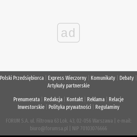
ad
Polski Przedsiębiorca
|
Express Wieczorny
|
Komunikaty
|
Debaty
|
Artykuły partnerskie
Prenumerata
|
Redakcja
|
Kontakt
|
Reklama
|
Relacje
Inwestorskie
|
Polityka prywatności
|
Regulaminy
FORUM S.A. ul. Filtrowa 63 Lok. 43, 02-056 Warszawa | e-mail:
biuro@forumsa.pl | NIP 70103076666