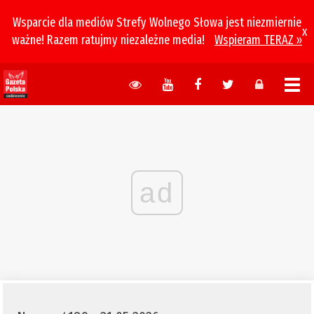
Wsparcie dla mediów Strefy Wolnego Słowa jest niezmiernie
x
ważne! Razem ratujmy niezależne media!
Wspieram TERAZ »
ad