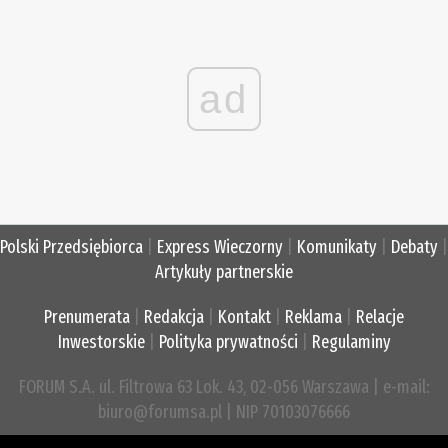
ad
Polski Przedsiębiorca
|
Express Wieczorny
|
Komunikaty
|
Debaty
|
Artykuły partnerskie
Prenumerata
|
Redakcja
|
Kontakt
|
Reklama
|
Relacje
Inwestorskie
|
Polityka prywatności
|
Regulaminy
FORUM S.A. ul. Filtrowa 63 Lok. 43, 02-056 Warszawa | e-mail:
biuro@forumsa.pl | NIP 70103076666