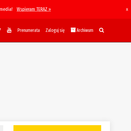
 media!
Wspieram TERAZ »
x
Prenumerata
Zaloguj się
Archiwum