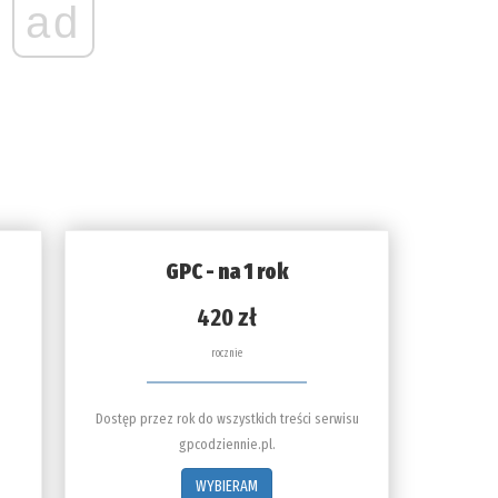
ad
GPC - na 1 rok
420 zł
rocznie
Dostęp przez rok do wszystkich treści serwisu
gpcodziennie.pl.
WYBIERAM