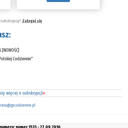
 subskrypcję?
Zaloguj się
sz:
eś [NOWOŚĆ]
olskiej Codziennie"
ię więcej o subskrypcji
»
rata@gpcodziennie.pl
 numeru: numer 1533 - 27.09.2016