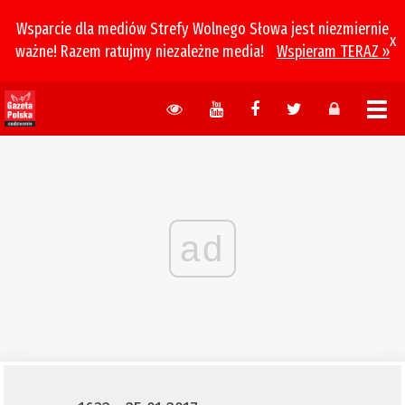
Wsparcie dla mediów Strefy Wolnego Słowa jest niezmiernie
x
ważne! Razem ratujmy niezależne media!
Wspieram TERAZ »
ad