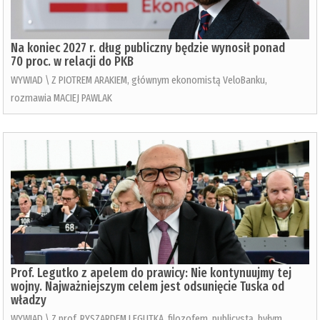
Na koniec 2027 r. dług publiczny będzie wynosił ponad
70 proc. w relacji do PKB
WYWIAD \ Z PIOTREM ARAKIEM, głównym ekonomistą VeloBanku,
rozmawia MACIEJ PAWLAK
Prof. Legutko z apelem do prawicy: Nie kontynuujmy tej
wojny. Najważniejszym celem jest odsunięcie Tuska od
władzy
WYWIAD \ Z prof. RYSZARDEM LEGUTKĄ, filozofem, publicystą, byłym