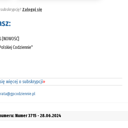
 subskrypcję?
Zaloguj się
sz:
eś [NOWOŚĆ]
olskiej Codziennie"
ię więcej o subskrypcji
»
rata@gpcodziennie.pl
 numeru: Numer 3715 - 28.06.2024