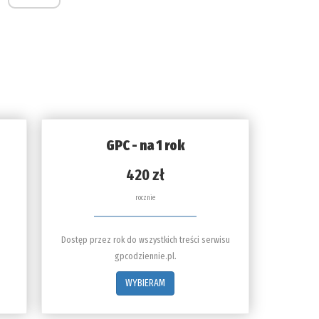
GPC - na 1 rok
420 zł
rocznie
Dostęp przez rok do wszystkich treści serwisu
gpcodziennie.pl.
WYBIERAM