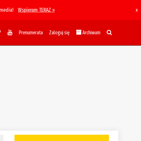
 media!
Wspieram TERAZ »
x
Prenumerata
Zaloguj się
Archiwum