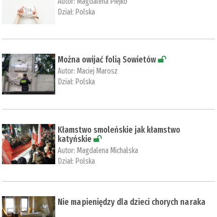
Autor:
Magdalena Piejko
Dział:
Polska
Można owijać folią Sowietów
Autor:
Maciej Marosz
Dział:
Polska
Kłamstwo smoleńskie jak kłamstwo
katyńskie
Autor:
Magdalena Michalska
Dział:
Polska
Nie ma pieniędzy dla dzieci chorych na raka