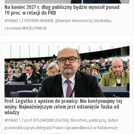
Na koniec 2027 r. dług publiczny będzie wynosił ponad
70 proc. w relacji do PKB
WYWIAD \ Z PIOTREM ARAKIEM, głównym ekonomistą VeloBanku,
rozmawia MACIEJ PAWLAK
Prof. Legutko z apelem do prawicy: Nie kontynuujmy tej
wojny. Najważniejszym celem jest odsunięcie Tuska od
władzy
WYWIAD \ Z prof. RYSZARDEM LEGUTKĄ, filozofem, publicystą, byłym
przewodniczącym delegacji Prawa i Sprawiedliwości w Parlamencie