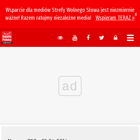
Wsparcie dla mediów Strefy Wolnego Słowa jest niezmiernie
x
ważne! Razem ratujmy niezależne media!
Wspieram TERAZ »
ad