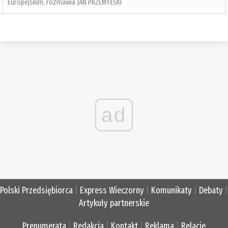
Europejskim, rozmawia JAN PRZEMYŁSKI
ad
Polski Przedsiębiorca
|
Express Wieczorny
|
Komunikaty
|
Debaty
|
Artykuły partnerskie
Prenumerata
|
Redakcja
|
Kontakt
|
Reklama
|
Relacje