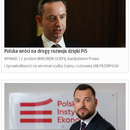
Polska wróci na drogę rozwoju dzięki PiS
WYWIAD \ Z posłem MARCINEM OCIEPĄ, kandydatem Prawa
i Sprawiedliwości na wicemarszałka Sejmu, rozmawia JAN PRZEMYŁSKI