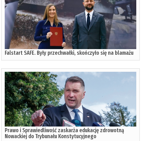
Falstart SAFE. Były przechwałki, skończyło się na blamażu
Prawo i Sprawiedliwość zaskarża edukację zdrowotną
Nowackiej do Trybunału Konstytucyjnego