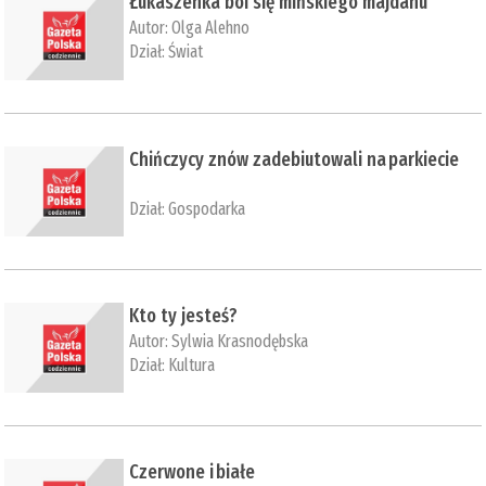
Łukaszenka boi się mińskiego majdanu
Autor:
Olga Alehno
Dział:
Świat
Chińczycy znów zadebiutowali na parkiecie
Dział:
Gospodarka
Kto ty jesteś?
Autor:
Sylwia Krasnodębska
Dział:
Kultura
Czerwone i białe