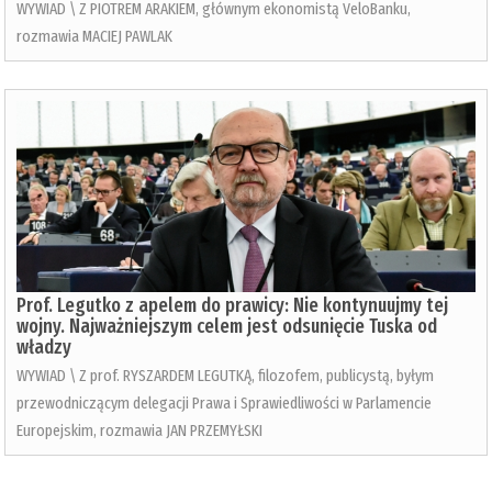
WYWIAD \ Z PIOTREM ARAKIEM, głównym ekonomistą VeloBanku,
rozmawia MACIEJ PAWLAK
Prof. Legutko z apelem do prawicy: Nie kontynuujmy tej
wojny. Najważniejszym celem jest odsunięcie Tuska od
władzy
WYWIAD \ Z prof. RYSZARDEM LEGUTKĄ, filozofem, publicystą, byłym
przewodniczącym delegacji Prawa i Sprawiedliwości w Parlamencie
Europejskim, rozmawia JAN PRZEMYŁSKI