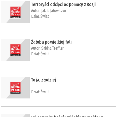
Terroryści odcięci od pomocy z Rosji
Autor:
Jakub Jałowiczor
Dział:
Świat
Żałoba po wielkiej fali
Autor:
Sabina Treffler
Dział:
Świat
To ja, złodziej
Dział:
Świat