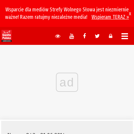
Wsparcie dla mediów Strefy Wolnego Słowa jest niezmiernie
x
ważne! Razem ratujmy niezależne media!
Wspieram TERAZ »
ad