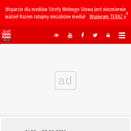
Wsparcie dla mediów Strefy Wolnego Słowa jest niezmiernie
x
ważne! Razem ratujmy niezależne media!
Wspieram TERAZ »
ad