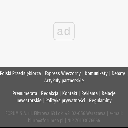
ad
Polski Przedsiębiorca
|
Express Wieczorny
|
Komunikaty
|
Debaty
|
Artykuły partnerskie
Prenumerata
|
Redakcja
|
Kontakt
|
Reklama
|
Relacje
Inwestorskie
|
Polityka prywatności
|
Regulaminy
FORUM S.A. ul. Filtrowa 63 Lok. 43, 02-056 Warszawa | e-mail:
biuro@forumsa.pl | NIP 70103076666