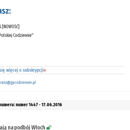
sz:
eś [NOWOŚĆ]
olskiej Codziennie"
ię więcej o subskrypcji
»
rata@gpcodziennie.pl
 numeru: numer 1447 - 17.06.2016
ają na podbój Włoch