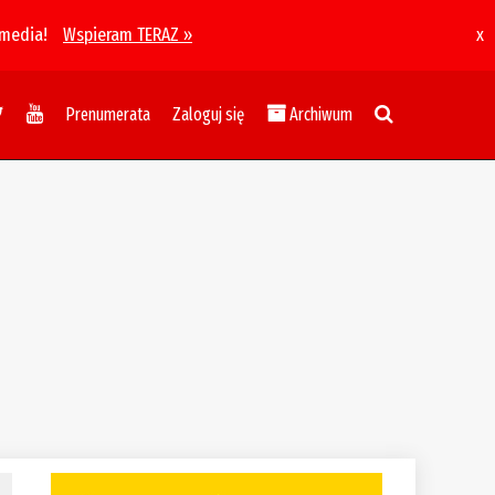
 media!
Wspieram TERAZ »
x
Prenumerata
Zaloguj się
Archiwum