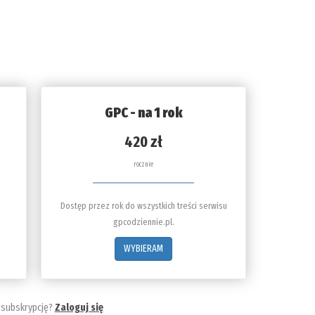
GPC - na 1 rok
420 zł
rocznie
Dostęp przez rok do wszystkich treści serwisu
gpcodziennie.pl.
WYBIERAM
 subskrypcję?
Zaloguj się