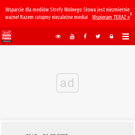
Wsparcie dla mediów Strefy Wolnego Słowa jest niezmiernie
x
ważne! Razem ratujmy niezależne media!
Wspieram TERAZ »
ad