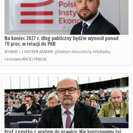
Na koniec 2027 r. dług publiczny będzie wynosił ponad
70 proc. w relacji do PKB
WYWIAD \ Z PIOTREM ARAKIEM, głównym ekonomistą VeloBanku,
rozmawia MACIEJ PAWLAK
Prof. Legutko z apelem do prawicy: Nie kontynuujmy tej