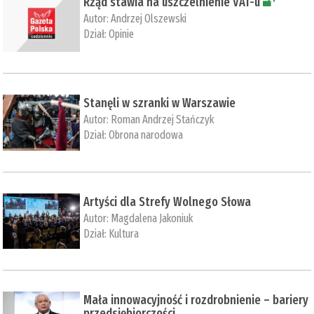
Rząd stawia na uszczelnienie VAT-u
Autor:
Andrzej Olszewski
Dział:
Opinie
Stanęli w szranki w Warszawie
Autor:
Roman Andrzej Stańczyk
Dział:
Obrona narodowa
Artyści dla Strefy Wolnego Słowa
Autor:
Magdalena Jakoniuk
Dział:
Kultura
Mała innowacyjność i rozdrobnienie – bariery
przedsiębiorczości