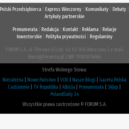
Polski Przedsiębiorca
|
Express Wieczorny
|
Komunikaty
|
Debaty
|
Artykuły partnerskie
Prenumerata
|
Redakcja
|
Kontakt
|
Reklama
|
Relacje
Inwestorskie
|
Polityka prywatności
|
Regulaminy
FORUM S.A. ul. Filtrowa 63 Lok. 43, 02-056 Warszawa | e-mail:
biuro@forumsa.pl | NIP 70103076666
Strefa Wolnego Słowa:
Niezależna
|
Nowe Państwo
|
VOD
|
Nasze Blogi
|
Gazeta Polska
Codziennie
|
TV Republika
|
Albicla
|
Prenumerata
|
Sklep
|
PolandDaily 24
Wszystkie prawa zastrzeżone © FORUM S.A.