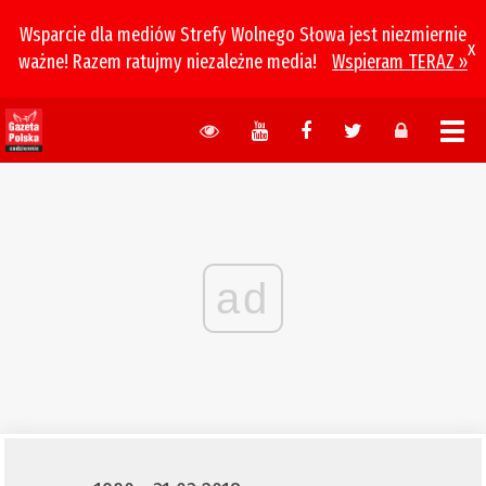
Wsparcie dla mediów Strefy Wolnego Słowa jest niezmiernie
x
ważne! Razem ratujmy niezależne media!
Wspieram TERAZ »
ad