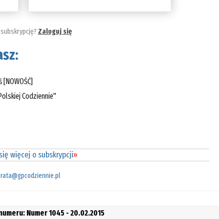
 subskrypcję?
Zaloguj się
sz:
eś [NOWOŚĆ]
olskiej Codziennie"
ię więcej o subskrypcji
»
rata@gpcodziennie.pl
 numeru: Numer 1045 - 20.02.2015