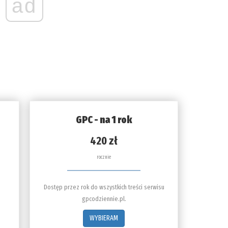
ad
GPC - na 1 rok
420 zł
rocznie
Dostęp przez rok do wszystkich treści serwisu
gpcodziennie.pl.
WYBIERAM