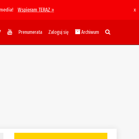
 media!
Wspieram TERAZ »
x
Prenumerata
Zaloguj się
Archiwum