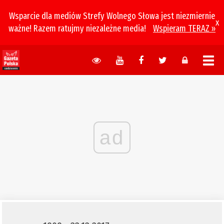
Wsparcie dla mediów Strefy Wolnego Słowa jest niezmiernie
x
ważne! Razem ratujmy niezależne media!
Wspieram TERAZ »
ad