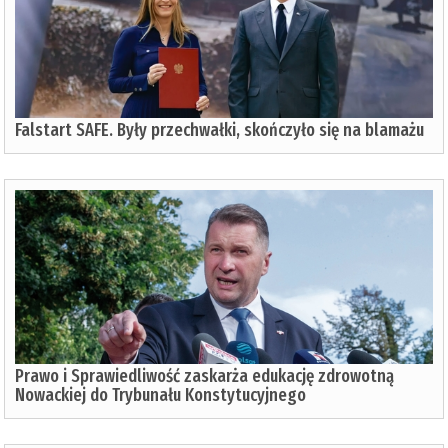
Falstart SAFE. Były przechwałki, skończyło się na blamażu
Prawo i Sprawiedliwość zaskarża edukację zdrowotną
Nowackiej do Trybunału Konstytucyjnego