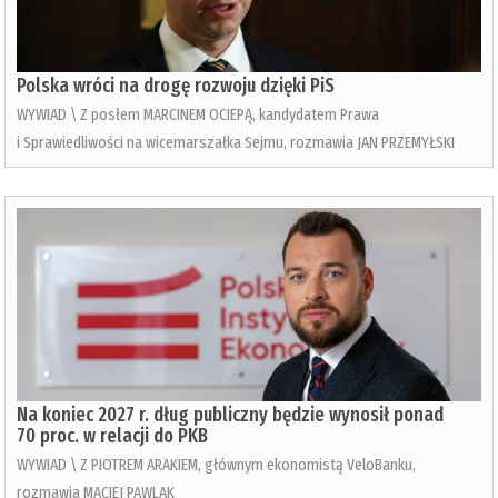
Polska wróci na drogę rozwoju dzięki PiS
WYWIAD \ Z posłem MARCINEM OCIEPĄ, kandydatem Prawa
i Sprawiedliwości na wicemarszałka Sejmu, rozmawia JAN PRZEMYŁSKI
Na koniec 2027 r. dług publiczny będzie wynosił ponad
70 proc. w relacji do PKB
WYWIAD \ Z PIOTREM ARAKIEM, głównym ekonomistą VeloBanku,
rozmawia MACIEJ PAWLAK