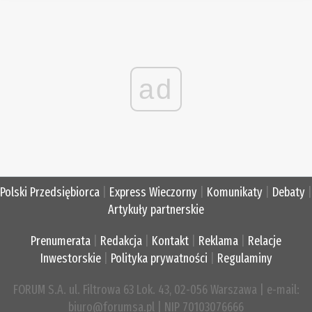
ad
Polski Przedsiębiorca
|
Express Wieczorny
|
Komunikaty
|
Debaty
|
Artykuły partnerskie
Prenumerata
|
Redakcja
|
Kontakt
|
Reklama
|
Relacje
Inwestorskie
|
Polityka prywatności
|
Regulaminy
FORUM S.A. ul. Filtrowa 63 Lok. 43, 02-056 Warszawa | e-mail:
biuro@forumsa.pl | NIP 70103076666