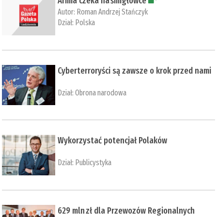
Armia czeka na śmigłowce
Autor:
Roman Andrzej Stańczyk
Dział:
Polska
Cyberterroryści są zawsze o krok przed nami
Dział:
Obrona narodowa
Wykorzystać potencjał Polaków
Dział:
Publicystyka
629 mln zł dla Przewozów Regionalnych