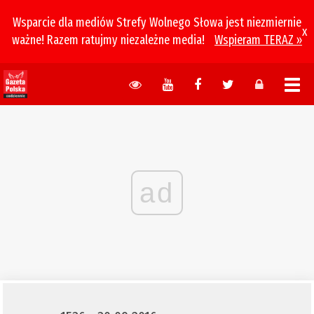
Wsparcie dla mediów Strefy Wolnego Słowa jest niezmiernie
x
ważne! Razem ratujmy niezależne media!
Wspieram TERAZ »
ad