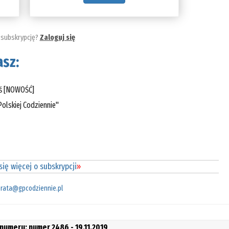
 subskrypcję?
Zaloguj się
sz:
eś [NOWOŚĆ]
olskiej Codziennie"
ię więcej o subskrypcji
»
rata@gpcodziennie.pl
 numeru: numer 2486 - 19.11.2019