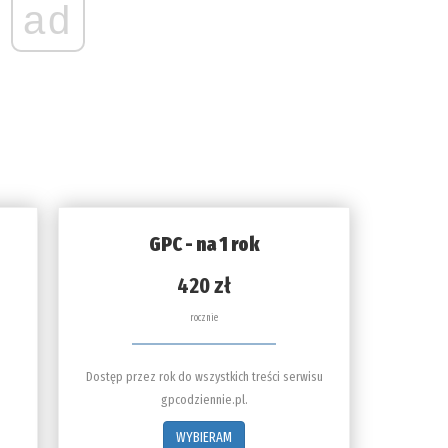
ad
GPC - na 1 rok
420 zł
rocznie
Dostęp przez rok do wszystkich treści serwisu
gpcodziennie.pl.
WYBIERAM